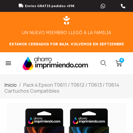
Envíos GRATIS pedidos +59€
UN NUEVO MIEMBRO LLEGÓ A LA FAMILIA
ESTAMOS CERRADOS POR BAJA. VOLVEMOS EN SEPTIEMBRE
Inicio
Pack 4 Epson T0611 / T0612 / T0613 / T0614
Cartuchos Compatibles