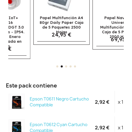
Papel Multifunción A4
Papel Navigator
80gr Daily Paper Caja
Universal
de 5 Paquetes 2500
Multifunción A3 80gr
Hojas
Caja de 5 Paquetes
24,95 €
2500 Hojas
69,95 €
Este pack contiene
Epson T0611 Negro Cartucho
2,92 €
x 1
Compatible
Epson T0612 Cyan Cartucho
2,92 €
x 1
Compatible