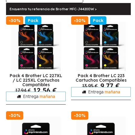
Encuentra tu referencia de Brother MFC-J4420DW >
-30%
Pack
-30%
Pack
Pack 4 Brother LC 227XL
Pack 4 Brother LC 223
/ LC 225XL Cartuchos
Cartuchos Compatibles
9,77 €
Compatibles
13,95 €
12,56 €
17,94 €
Entrega
mañana
Entrega
mañana
-30%
-30%