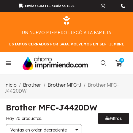
Envíos GRATIS pedidos +59€
UN NUEVO MIEMBRO LLEGÓ A LA FAMILIA
ESTAMOS CERRADOS POR BAJA. VOLVEMOS EN SEPTIEMBRE
Inicio
Brother
Brother MFC-J
Brother MFC-
J4420DW
Brother MFC-J4420DW
Hay 20 productos.
Filtros