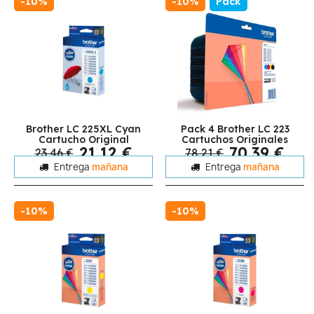
-10%
-10%
Pack
Brother LC 225XL Cyan
Pack 4 Brother LC 223
Cartucho Original
Cartuchos Originales
21,12 €
70,39 €
23,46 €
78,21 €
Entrega
mañana
Entrega
mañana
-10%
-10%