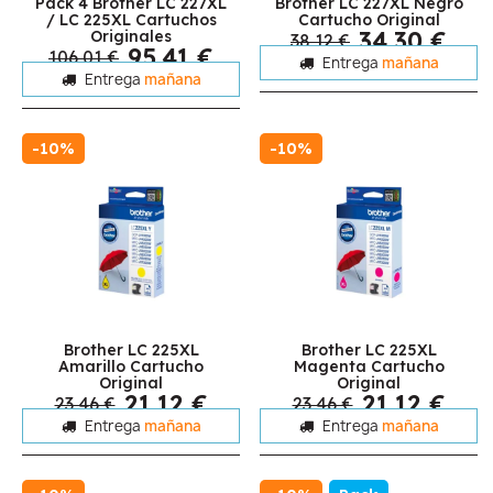
Pack 4 Brother LC 227XL
Brother LC 227XL Negro
/ LC 225XL Cartuchos
Cartucho Original
34,30 €
Originales
38,12 €
95,41 €
106,01 €
Entrega
mañana
Entrega
mañana
-10%
-10%
Brother LC 225XL
Brother LC 225XL
Amarillo Cartucho
Magenta Cartucho
Original
Original
21,12 €
21,12 €
23,46 €
23,46 €
Entrega
mañana
Entrega
mañana