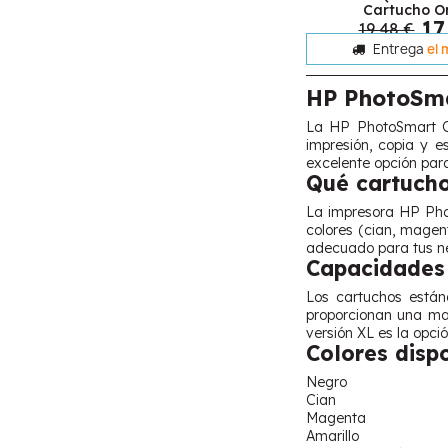
Cartucho Or
17
19,48 €
Entrega
el 
HP PhotoSm
La HP PhotoSmart C5
impresión, copia y e
excelente opción para
Qué cartucho
La impresora HP Pho
colores (cian, magen
adecuado para tus ne
Capacidades 
Los cartuchos están
proporcionan una ma
versión XL es la opc
Colores disp
Negro
Cian
Magenta
Amarillo