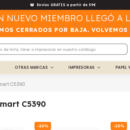
Envíos GRATIS a partir de 59€
N NUEVO MIEMBRO LLEGÓ A L
MOS CERRADOS POR BAJA. VOLVEMOS
OTRAS MARCAS
IMPRESORAS
PAPEL 
mart C5390
mart C5390
-20%
-20%