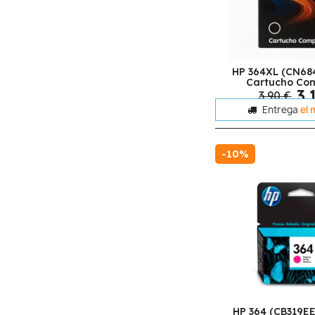
HP 364XL (CN68
Cartucho Com
3,
3,90 €
Entrega
el 
-10%
HP 364 (CB319E