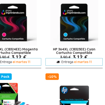
XL (CB324EE) Magenta
HP 364XL (CB323EE) Cyan
rtucho Compatible
Cartucho Compatible
3,12 €
3,12 €
3,90 €
3,90 €
Entrega
el martes 11
Entrega
el martes 11
Pack
-10%