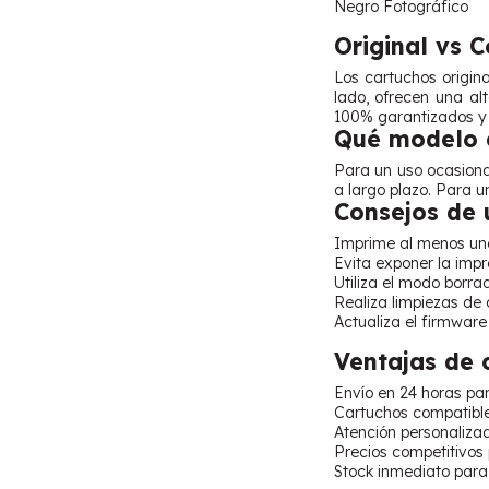
Negro Fotográfico
Original vs 
Los cartuchos origin
lado, ofrecen una al
100% garantizados y 
Qué modelo e
Para un uso ocasional
a largo plazo. Para u
Consejos de 
Imprime al menos una
Evita exponer la impre
Utiliza el modo borra
Realiza limpiezas de 
Actualiza el firmware
Ventajas de
Envío en 24 horas pa
Cartuchos compatible
Atención personalizad
Precios competitivos
Stock inmediato para