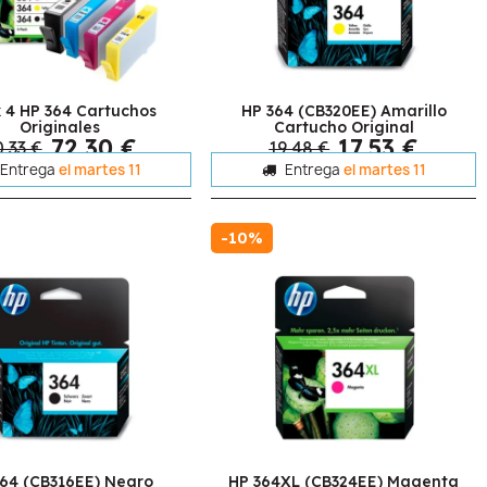
 4 HP 364 Cartuchos
HP 364 (CB320EE) Amarillo
Originales
Cartucho Original
72,30 €
17,53 €
,33 €
19,48 €
Entrega
el martes 11
Entrega
el martes 11
-10%
64 (CB316EE) Negro
HP 364XL (CB324EE) Magenta