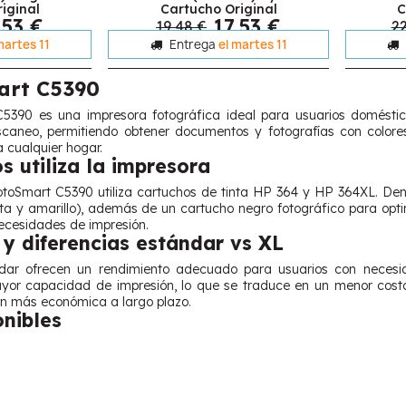
iginal
Cartucho Original
C
,53 €
17,53 €
19,48 €
22
martes 11
Entrega
el martes 11
art C5390
390 es una impresora fotográfica ideal para usuarios doméstic
scaneo, permitiendo obtener documentos y fotografías con colore
 cualquier hogar.
s utiliza la impresora
toSmart C5390 utiliza cartuchos de tinta HP 364 y HP 364XL. Den
ta y amarillo), además de un cartucho negro fotográfico para optim
cesidades de impresión.
y diferencias estándar vs XL
dar ofrecen un rendimiento adecuado para usuarios con necesi
yor capacidad de impresión, lo que se traduce en un menor costo
ión más económica a largo plazo.
onibles