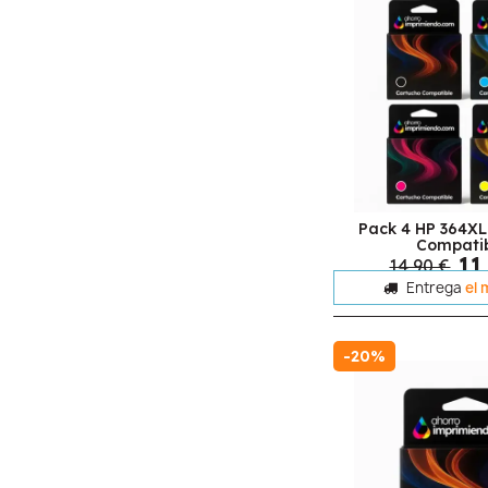
Pack 4 HP 364XL
Compati
11
14,90 €
Entrega
el 
-20%