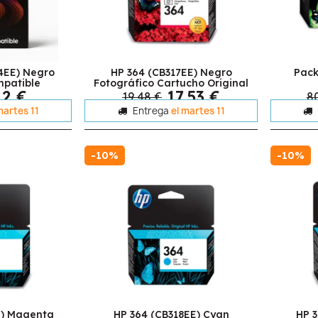
4EE) Negro
HP 364 (CB317EE) Negro
Pack
patible
Fotográfico Cartucho Original
12 €
17,53 €
19,48 €
80
martes 11
Entrega
el martes 11
-10%
-10%
E) Magenta
HP 364 (CB318EE) Cyan
HP 3