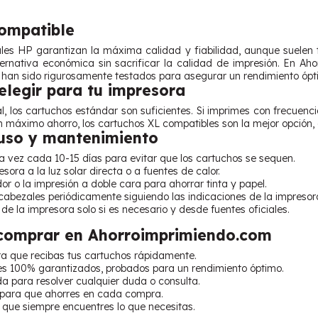
Compatible
ales HP garantizan la máxima calidad y fiabilidad, aunque suelen 
ternativa económica sin sacrificar la calidad de impresión. En A
han sido rigurosamente testados para asegurar un rendimiento ópt
legir para tu impresora
, los cartuchos estándar son suficientes. Si imprimes con frecuenci
n máximo ahorro, los cartuchos XL compatibles son la mejor opción, o
uso y mantenimiento
 vez cada 10-15 días para evitar que los cartuchos se sequen.
sora a la luz solar directa o a fuentes de calor.
dor o la impresión a doble cara para ahorrar tinta y papel.
cabezales periódicamente siguiendo las indicaciones de la impresor
 de la impresora solo si es necesario y desde fuentes oficiales.
 comprar en Ahorroimprimiendo.com
ra que recibas tus cartuchos rápidamente.
s 100% garantizados, probados para un rendimiento óptimo.
a para resolver cualquier duda o consulta.
 para que ahorres en cada compra.
 que siempre encuentres lo que necesitas.