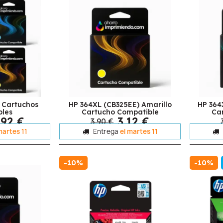
 Cartuchos
HP 364XL (CB325EE) Amarillo
HP 364
bles
Cartucho Compatible
Ca
,92 €
3,12 €
3,90 €
martes 11
Entrega
el martes 11
-10%
-10%