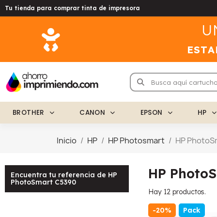
Tu tienda para comprar tinta de impresora
U
ESTA
BROTHER
CANON
EPSON
HP
Inicio
HP
HP Photosmart
HP PhotoS
HP PhotoS
Encuentra tu referencia de HP
PhotoSmart C5390
Hay 12 productos.
-20%
Pack