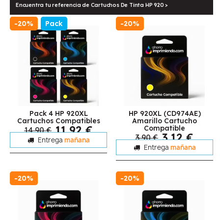
Encuentra tu referencia de Cartuchos De Tinta HP 920 >
-20%
Pack
-20%
Pack 4 HP 920XL
HP 920XL (CD974AE)
Cartuchos Compatibles
Amarillo Cartucho
11,92 €
Compatible
14,90 €
3,12 €
3,90 €
Entrega
mañana
Entrega
mañana
-20%
-20%