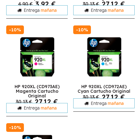
3,92 €
27,12 €
4,90 €
30,13 €
Entrega
mañana
Entrega
mañana
-10%
-10%
HP 920XL (CD973AE)
HP 920XL (CD972AE)
Magenta Cartucho
Cyan Cartucho Original
27,12 €
Original
30,13 €
27,12 €
30,13 €
Entrega
mañana
Entrega
mañana
-10%