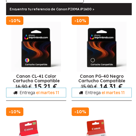
Encuentra tu referencia de Canon PIXMA iP1600 >
-10%
-10%
Canon CL-41 Color
Canon PG-40 Negro
Cartucho Compatible
Cartucho Compatible
15,21 €
14,31 €
16,90 €
15,90 €
Entrega
el martes 11
Entrega
el martes 11
-10%
-10%