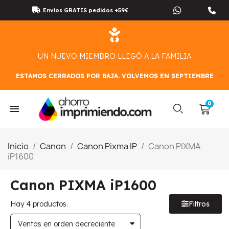
Envíos GRATIS pedidos +59€
UN NUEVO MIEMBRO LLEGÓ A LA FAMILIA
ESTAMOS CERRADOS POR BAJA. VOLVEMOS EN SEPTIEMBRE
Inicio
Canon
Canon Pixma IP
Canon PIXMA
iP1600
Canon PIXMA iP1600
Hay 4 productos.
Filtros