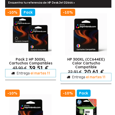
Encuentra tu referencia de HP DeskJet D2666 >
-10%
Pack
-10%
Pack 2 HP 300XL
HP 300XL (CC644EE)
Cartuchos Compatibles
Color Cartucho
39,51 €
Compatible
43,90 €
20,61 €
22,91 €
Entrega
el martes 11
Entrega
el martes 11
-10%
-10%
Pack