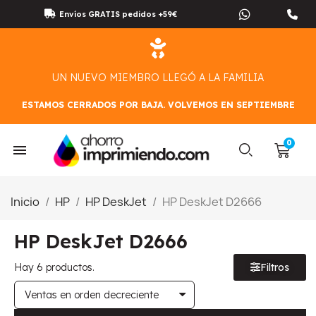
Envíos GRATIS pedidos +59€
UN NUEVO MIEMBRO LLEGÓ A LA FAMILIA
ESTAMOS CERRADOS POR BAJA. VOLVEMOS EN SEPTIEMBRE
Inicio
HP
HP DeskJet
HP DeskJet D2666
HP DeskJet D2666
Hay 6 productos.
Filtros