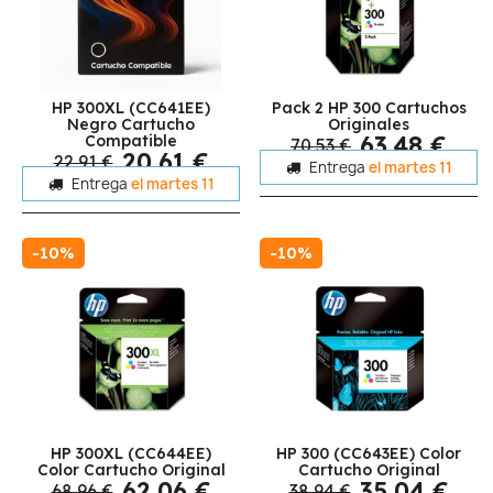
HP 300XL (CC641EE)
Pack 2 HP 300 Cartuchos
Negro Cartucho
Originales
63,48 €
Compatible
70,53 €
20,61 €
22,91 €
Entrega
el martes 11
Entrega
el martes 11
-10%
-10%
HP 300XL (CC644EE)
HP 300 (CC643EE) Color
Color Cartucho Original
Cartucho Original
62,06 €
35,04 €
68,96 €
38,94 €