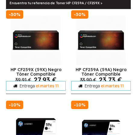
Encuentra tu referencia de Toner HP CF259A / CF259X >
-30%
-30%
HP CF259X (59X) Negro
HP CF259A (59A) Negro
Tóner Compatible
Tóner Compatible
27,93 €
23,73 €
39,91 €
33,90 €
Entrega
el martes 11
Entrega
el martes 11
-10%
-10%