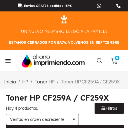
Envíos GRATIS pedidos +59€
UN NUEVO MIEMBRO LLEGÓ A LA FAMILIA
ESTAMOS CERRADOS POR BAJA. VOLVEMOS EN SEPTIEMBRE
Inicio
HP
Toner HP
Toner HP CF259A / CF259X
Toner HP CF259A / CF259X
Hay 4 productos.
Filtros