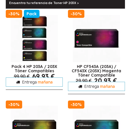
Encuentra tu referencia de Toner HP 203X >
-30%
Pack
-30%
Pack 4 HP 203A / 203X
HP CF543A (203A) /
Tóner Compatibles
CF543X (203X) Magenta
69,93 €
Tóner Compatible
99,90 €
20,93 €
29,90 €
Entrega
mañana
Entrega
mañana
-30%
-30%