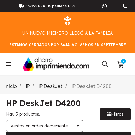
Envíos GRATIS pedidos +59€
UN NUEVO MIEMBRO LLEGÓ A LA FAMILIA
ESTAMOS CERRADOS POR BAJA. VOLVEMOS EN SEPTIEMBRE
Inicio
HP
HP DeskJet
HP DeskJet D4200
HP DeskJet D4200
Hay 5 productos.
Filtros