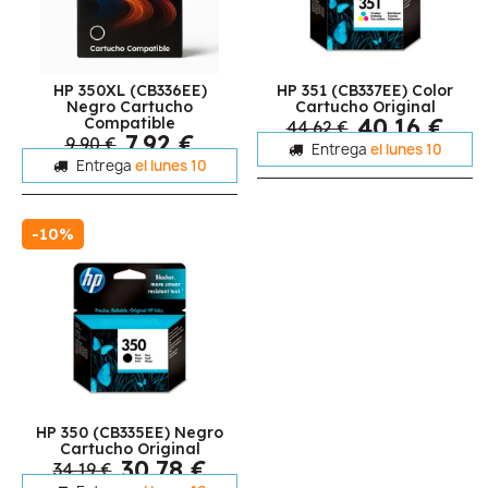
HP 350XL (CB336EE)
HP 351 (CB337EE) Color
Negro Cartucho
Cartucho Original
40,16 €
Compatible
44,62 €
7,92 €
9,90 €
Entrega
el lunes 10
Entrega
el lunes 10
-10%
HP 350 (CB335EE) Negro
Cartucho Original
30,78 €
34,19 €