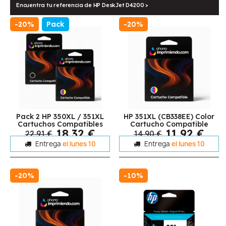
Encuentra tu referencia de HP DeskJet D4200 >
-20%
Pack
-20%
Pack 2 HP 350XL / 351XL
HP 351XL (CB338EE) Color
Cartuchos Compatibles
Cartucho Compatible
18,32 €
11,92 €
22,91 €
14,90 €
Entrega
el lunes 10
Entrega
el lunes 10
-20%
-10%