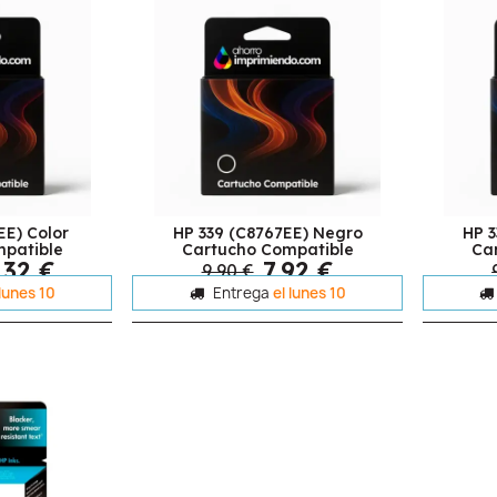
EE) Color
HP 339 (C8767EE) Negro
HP 
patible
Cartucho Compatible
Ca
,32 €
7,92 €
9,90 €
 lunes 10
Entrega
el lunes 10