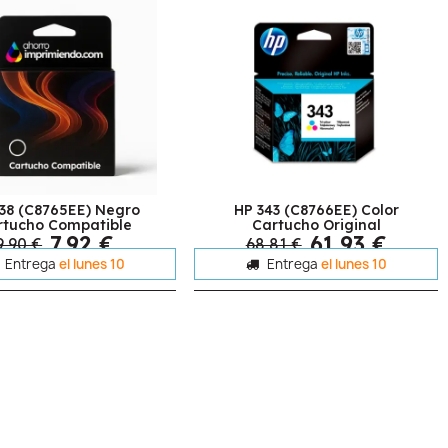
338 (C8765EE) Negro
HP 343 (C8766EE) Color
rtucho Compatible
Cartucho Original
7,92 €
61,93 €
9,90 €
68,81 €
Entrega
el lunes 10
Entrega
el lunes 10