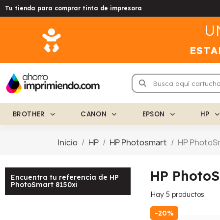
Tu tienda para comprar tinta de impresora
U
ESTA
BROTHER
CANON
EPSON
HP
Inicio
HP
HP Photosmart
HP PhotoSm
HP PhotoS
Encuentra tu referencia de HP
PhotoSmart 8150xi
Hay 5 productos.
-20%