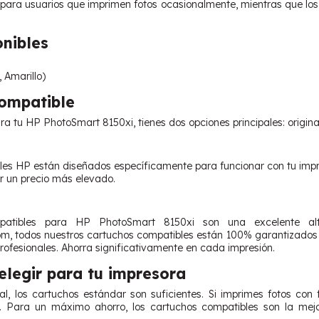
 para usuarios que imprimen fotos ocasionalmente, mientras que lo
onibles
 Amarillo)
Compatible
ara tu HP PhotoSmart 8150xi, tienes dos opciones principales: origina
les HP están diseñados específicamente para funcionar con tu impre
r un precio más elevado.
atibles para HP PhotoSmart 8150xi son una excelente alter
m, todos nuestros cartuchos compatibles están 100% garantizados
rofesionales. Ahorra significativamente en cada impresión.
legir para tu impresora
l, los cartuchos estándar son suficientes. Si imprimes fotos con 
o. Para un máximo ahorro, los cartuchos compatibles son la mejo