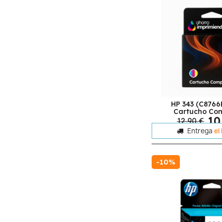
HP 343 (C8766
Cartucho Com
10
12,90 €
Entrega
el
-10%