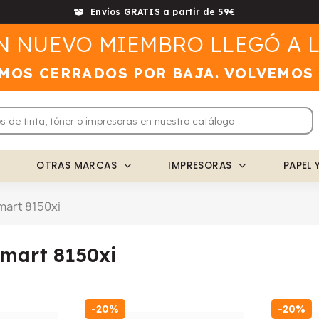
Envíos GRATIS a partir de 59€
N NUEVO MIEMBRO LLEGÓ A L
MOS CERRADOS POR BAJA. VOLVEMOS
OTRAS MARCAS
IMPRESORAS
PAPEL 
art 8150xi
mart 8150xi
-20%
-20%