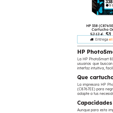
HP 338 (C8765
Cartucho Or
51
57,17 €
Entrega
el
HP PhotoSma
La HP PhotoSmart 815
usuarios que buscan 
interfaz intuitiva, f
Que cartucho
La impresora HP Phot
(C8767EE) para negro
adapte a tus necesid
Capacidades 
Aunque para esta imp