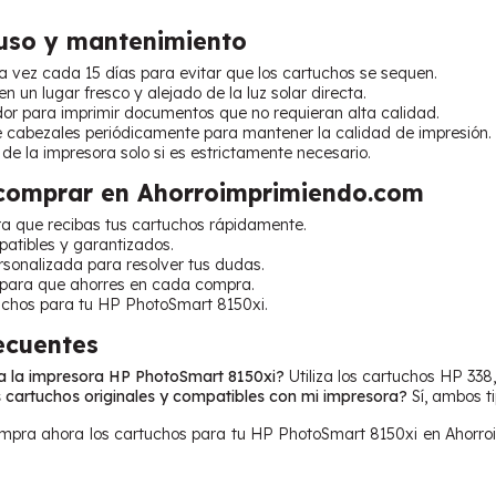
uso y mantenimiento
 vez cada 15 días para evitar que los cartuchos se sequen.
n un lugar fresco y alejado de la luz solar directa.
dor para imprimir documentos que no requieran alta calidad.
de cabezales periódicamente para mantener la calidad de impresión.
 de la impresora solo si es estrictamente necesario.
 comprar en Ahorroimprimiendo.com
ra que recibas tus cartuchos rápidamente.
atibles y garantizados.
ersonalizada para resolver tus dudas.
 para que ahorres en cada compra.
uchos para tu HP PhotoSmart 8150xi.
ecuentes
za la impresora HP PhotoSmart 8150xi?
Utiliza los cartuchos HP 338
 cartuchos originales y compatibles con mi impresora?
Sí, ambos t
pra ahora los cartuchos para tu HP PhotoSmart 8150xi en Ahorroim