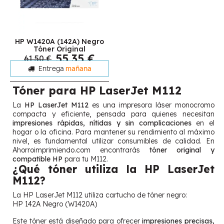
HP W1420A (142A) Negro
Tóner Original
55,35 €
61,50 €
Entrega
mañana
Tóner para HP LaserJet M112
La
HP LaserJet M112
es una impresora láser monocromo
compacta y eficiente, pensada para quienes necesitan
impresiones rápidas, nítidas y sin complicaciones
en el
hogar o la oficina. Para mantener su rendimiento al máximo
nivel, es fundamental utilizar consumibles de calidad. En
Ahorroimprimiendo.com encontrarás
tóner original y
compatible HP
para tu M112.
¿Qué tóner utiliza la HP LaserJet
M112?
La HP LaserJet M112 utiliza cartucho de tóner negro:
HP 142A Negro (W1420A)
Este tóner está diseñado para ofrecer
impresiones precisas,