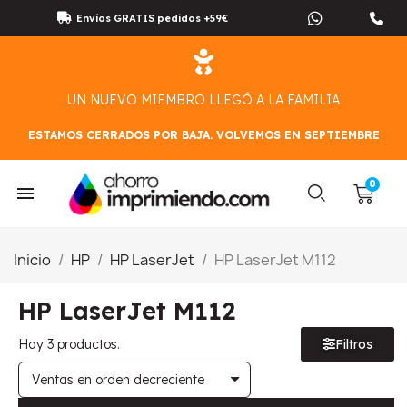
Envíos GRATIS pedidos +59€
UN NUEVO MIEMBRO LLEGÓ A LA FAMILIA
ESTAMOS CERRADOS POR BAJA. VOLVEMOS EN SEPTIEMBRE
Inicio
HP
HP LaserJet
HP LaserJet M112
HP LaserJet M112
Hay 3 productos.
Filtros