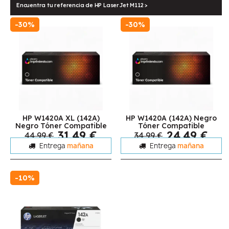
Encuentra tu referencia de HP LaserJet M112 >
-30%
-30%
HP W1420A XL (142A)
HP W1420A (142A) Negro
Negro Tóner Compatible
Tóner Compatible
31,49 €
24,49 €
44,99 €
34,99 €
Entrega
mañana
Entrega
mañana
-10%