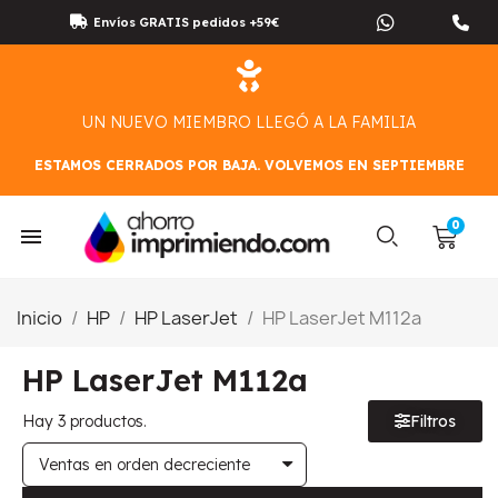
Envíos GRATIS pedidos +59€
UN NUEVO MIEMBRO LLEGÓ A LA FAMILIA
ESTAMOS CERRADOS POR BAJA. VOLVEMOS EN SEPTIEMBRE
Inicio
HP
HP LaserJet
HP LaserJet M112a
HP LaserJet M112a
Hay 3 productos.
Filtros