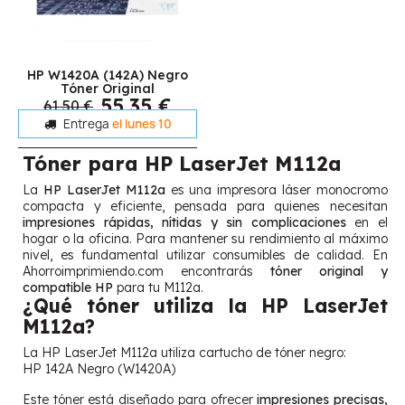
HP W1420A (142A) Negro
Tóner Original
55,35 €
61,50 €
Entrega
el lunes 10
Tóner para HP LaserJet M112a
La
HP LaserJet M112a
es una impresora láser monocromo
compacta y eficiente, pensada para quienes necesitan
impresiones rápidas, nítidas y sin complicaciones
en el
hogar o la oficina. Para mantener su rendimiento al máximo
nivel, es fundamental utilizar consumibles de calidad. En
Ahorroimprimiendo.com encontrarás
tóner original y
compatible HP
para tu M112a.
¿Qué tóner utiliza la HP LaserJet
M112a?
La HP LaserJet M112a utiliza cartucho de tóner negro:
HP 142A Negro (W1420A)
Este tóner está diseñado para ofrecer
impresiones precisas,