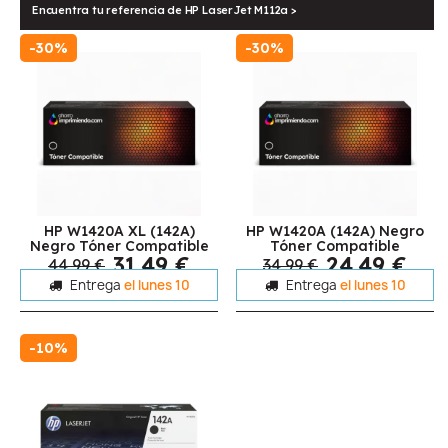
Encuentra tu referencia de HP LaserJet M112a >
-30%
-30%
HP W1420A XL (142A)
HP W1420A (142A) Negro
Negro Tóner Compatible
Tóner Compatible
31,49 €
24,49 €
44,99 €
34,99 €
Entrega
el lunes 10
Entrega
el lunes 10
-10%