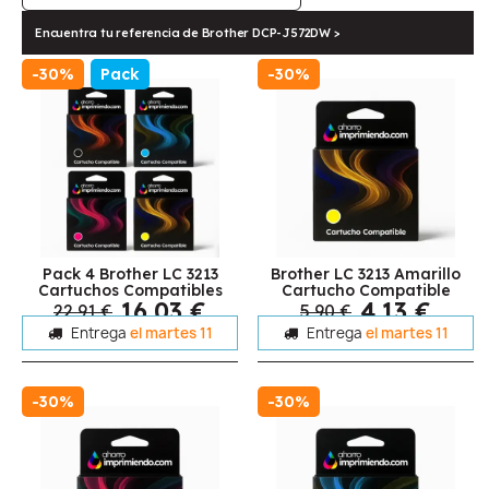
Encuentra tu referencia de Brother DCP-J572DW >
-30%
Pack
-30%
Pack 4 Brother LC 3213
Brother LC 3213 Amarillo
Cartuchos Compatibles
Cartucho Compatible
16,03 €
4,13 €
22,91 €
5,90 €
Entrega
el martes 11
Entrega
el martes 11
-30%
-30%