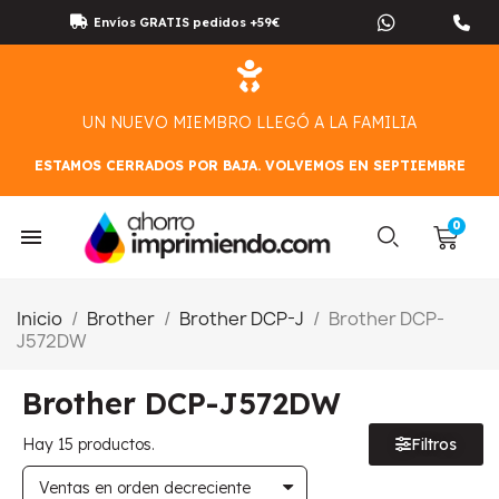
Envíos GRATIS pedidos +59€
UN NUEVO MIEMBRO LLEGÓ A LA FAMILIA
ESTAMOS CERRADOS POR BAJA. VOLVEMOS EN SEPTIEMBRE
Inicio
Brother
Brother DCP-J
Brother DCP-
J572DW
Brother DCP-J572DW
Hay 15 productos.
Filtros