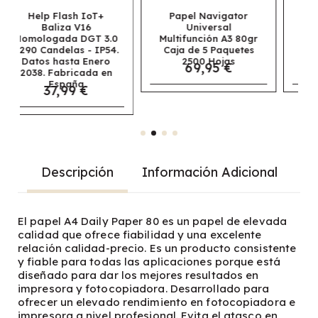
Papel Navigator
Papel Navigator
Universal
Universal
3.0
Multifunción A3 80gr
Multifunción A4 80gr
54.
Caja de 5 Paquetes
Caja de 5 Paquetes
ro
2500 Hojas
2500 Hojas
69,95 €
30,95 €
en
Descripción
Información Adicional
El papel A4 Daily Paper 80 es un papel de elevada
calidad que ofrece fiabilidad y una excelente
relación calidad-precio. Es un producto consistente
y fiable para todas las aplicaciones porque está
diseñado para dar los mejores resultados en
impresora y fotocopiadora. Desarrollado para
ofrecer un elevado rendimiento en fotocopiadora e
impresora a nivel profesional. Evita el atasco en