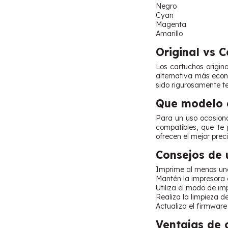
Negro
Cyan
Magenta
Amarillo
Original vs 
Los cartuchos origin
alternativa más econ
sido rigurosamente t
Que modelo e
Para un uso ocasiona
compatibles, que te 
ofrecen el mejor prec
Consejos de 
Imprime al menos una
Mantén la impresora en
Utiliza el modo de i
Realiza la limpieza 
Actualiza el firmware 
Ventajas de