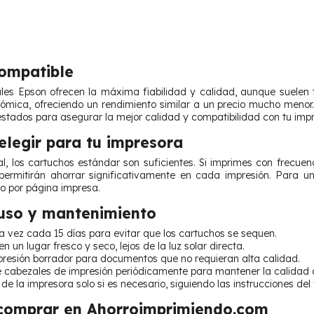
Compatible
ales Epson ofrecen la máxima fiabilidad y calidad, aunque suelen
ómica, ofreciendo un rendimiento similar a un precio mucho meno
estados para asegurar la mejor calidad y compatibilidad con tu impr
legir para tu impresora
l, los cartuchos estándar son suficientes. Si imprimes con frecu
permitirán ahorrar significativamente en cada impresión. Para u
io por página impresa.
uso y mantenimiento
 vez cada 15 días para evitar que los cartuchos se sequen.
 un lugar fresco y seco, lejos de la luz solar directa.
mpresión borrador para documentos que no requieran alta calidad.
de cabezales de impresión periódicamente para mantener la calidad 
de la impresora solo si es necesario, siguiendo las instrucciones del 
 comprar en Ahorroimprimiendo.com