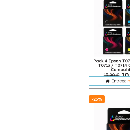
Pack 4 Epson T07
T0713 / T0714 
Compati
10
13,90 €
Entrega
m
-25%