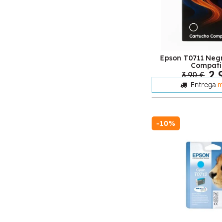
Epson T0711 Neg
Compati
2,
3,90 €
Entrega
m
-10%