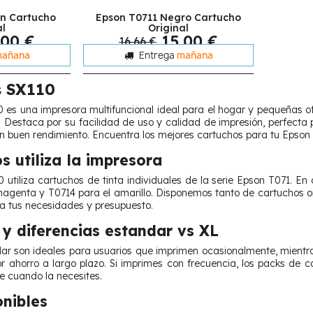
n Cartucho
Epson T0711 Negro Cartucho
al
Original
,00 €
15,00 €
16,66 €
añana
Entrega
mañana
s SX110
 es una impresora multifuncional ideal para el hogar y pequeñas of
. Destaca por su facilidad de uso y calidad de impresión, perfecta
un buen rendimiento. Encuentra los mejores cartuchos para tu Epson 
s utiliza la impresora
 utiliza cartuchos de tinta individuales de la serie Epson T071. En
magenta y T0714 para el amarillo. Disponemos tanto de cartuchos o
a tus necesidades y presupuesto.
y diferencias estandar vs XL
ar son ideales para usuarios que imprimen ocasionalmente, mientr
or ahorro a largo plazo. Si imprimes con frecuencia, los packs de
le cuando la necesites.
onibles