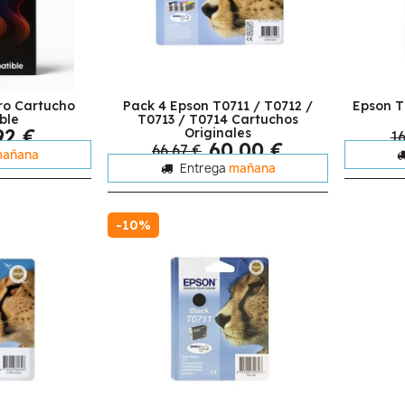
ro Cartucho
Pack 4 Epson T0711 / T0712 /
Epson T
ble
T0713 / T0714 Cartuchos
92 €
Originales
16
60,00 €
66,67 €
añana
Entrega
mañana
-10%