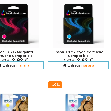
son T0713 Magenta
Epson T0712 Cyan Cartucho
rtucho Compatible
Compatible
2,92 €
2,92 €
3,90 €
3,90 €
Entrega
mañana
Entrega
mañana
-10%