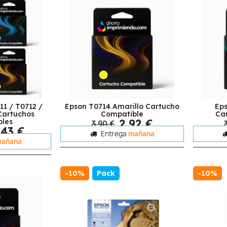
11 / T0712 /
Epson T0714 Amarillo Cartucho
Ep
Cartuchos
Compatible
Ca
2,92 €
bles
3,90 €
,43 €
Entrega
mañana
añana
-10%
Pack
-10%