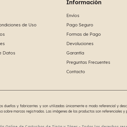
Información
Envíos
ondiciones de Uso
Pago Seguro
os
Formas de Pago
ies
Devoluciones
e Datos
Garantía
Preguntas Frecuentes
Contacto
 dueños y fabricantes y son utilizadas únicamente a modo referencial y descrip
o sobre marcas registradas. Las imágenes de los productos son referenciales y p
da Online de Cartuchos de Tinta y Tóner - Todos los derechos re