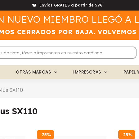
Envíos GRATIS a partir de 59€
N NUEVO MIEMBRO LLEGÓ A L
MOS CERRADOS POR BAJA. VOLVEMOS
OTRAS MARCAS
IMPRESORAS
PAPEL 
lus SX110
lus SX110
-25%
-25%