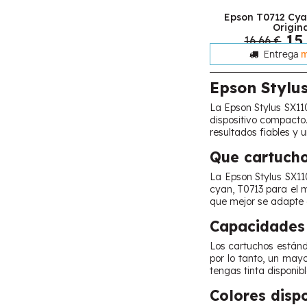
Epson T0712 Cya
Origin
15
16,66 €
Entrega
m
Epson Stylu
La Epson Stylus SX110
dispositivo compacto
resultados fiables y 
Que cartucho
La Epson Stylus SX110
cyan, T0713 para el 
que mejor se adapte 
Capacidades 
Los cartuchos estánd
por lo tanto, un may
tengas tinta disponib
Colores disp