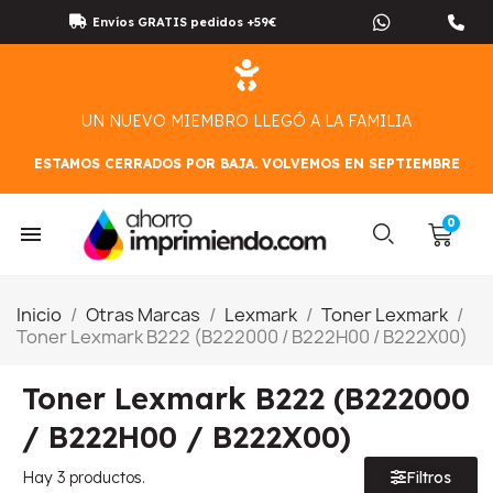
Envíos GRATIS pedidos +59€
UN NUEVO MIEMBRO LLEGÓ A LA FAMILIA
ESTAMOS CERRADOS POR BAJA. VOLVEMOS EN SEPTIEMBRE
Inicio
Otras Marcas
Lexmark
Toner Lexmark
Toner Lexmark B222 (B222000 / B222H00 / B222X00)
Toner Lexmark B222 (B222000
/ B222H00 / B222X00)
Hay 3 productos.
Filtros