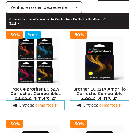
Encuentra tu referencia de Cartuchos De Tinta Brother LC
3219 >
-30%
Pack
-30%
Pack 4 Brother LC 3219
Brother LC 3219 Amarillo
Cartuchos Compatibles
Cartucho Compatible
17,43 €
4,83 €
24,90 €
6,90 €
Entrega
el martes 11
Entrega
el martes 11
-30%
-30%