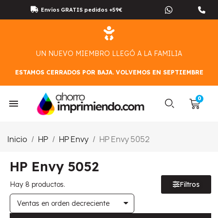
Envíos GRATIS pedidos +59€
UN NUEVO MIEMBRO LLEGÓ A LA FAMILIA
ESTAMOS CERRADOS POR BAJA. VOLVEMOS EN SEPTIEMBRE
Inicio
HP
HP Envy
HP Envy 5052
HP Envy 5052
Hay 8 productos.
Filtros