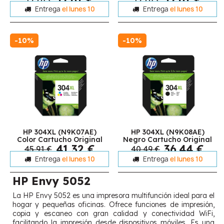
Entrega
el lunes 10
Entrega
el lunes 10
-10%
-10%
HP 304XL (N9K07AE)
HP 304XL (N9K08AE)
Color Cartucho Original
Negro Cartucho Original
41,32 €
36,44 €
45,91 €
40,49 €
Entrega
el lunes 10
Entrega
el lunes 10
HP Envy 5052
La HP Envy 5052 es una impresora multifunción ideal para el
hogar y pequeñas oficinas. Ofrece funciones de impresión,
copia y escaneo con gran calidad y conectividad WiFi,
facilitando la impresión desde dispositivos móviles. Es una