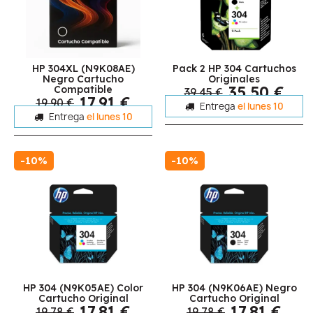
HP 304XL (N9K08AE)
Pack 2 HP 304 Cartuchos
Negro Cartucho
Originales
35,50 €
Compatible
39,45 €
17,91 €
19,90 €
Entrega
el lunes 10
Entrega
el lunes 10
-10%
-10%
HP 304 (N9K05AE) Color
HP 304 (N9K06AE) Negro
Cartucho Original
Cartucho Original
17,81 €
17,81 €
19,78 €
19,78 €