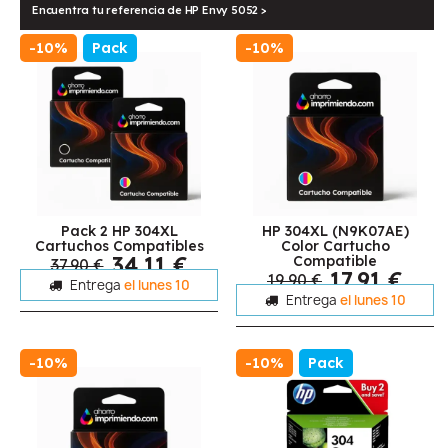
Encuentra tu referencia de HP Envy 5052 >
-10%
Pack
-10%
Pack 2 HP 304XL
HP 304XL (N9K07AE)
Cartuchos Compatibles
Color Cartucho
34,11 €
Compatible
37,90 €
17,91 €
19,90 €
Entrega
el lunes 10
Entrega
el lunes 10
-10%
-10%
Pack