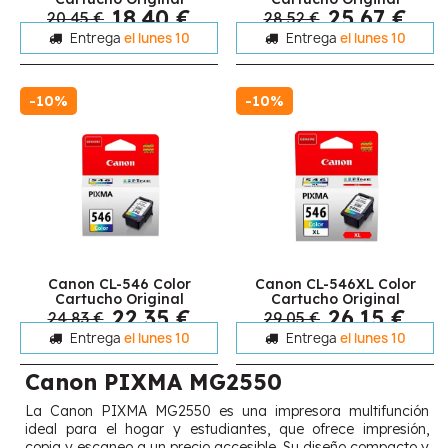
18,40 €
25,67 €
20,45 €
28,52 €
Entrega
el lunes 10
Entrega
el lunes 10
-10%
-10%
Canon CL-546 Color
Canon CL-546XL Color
Cartucho Original
Cartucho Original
22,35 €
26,15 €
24,83 €
29,05 €
Entrega
el lunes 10
Entrega
el lunes 10
Canon PIXMA MG2550
La Canon PIXMA MG2550 es una impresora multifunción
ideal para el hogar y estudiantes, que ofrece impresión,
copia y escaneo a un precio accesible. Su diseño compacto y