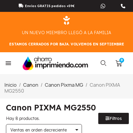
Envíos GRATIS pedidos +59€
UN NUEVO MIEMBRO LLEGÓ A LA FAMILIA
ESTAMOS CERRADOS POR BAJA. VOLVEMOS EN SEPTIEMBRE
Inicio
Canon
Canon Pixma MG
Canon PIXMA
MG2550
Canon PIXMA MG2550
Hay 8 productos.
Filtros