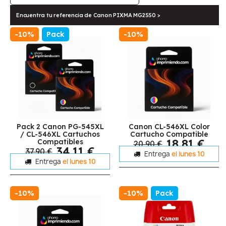
Encuentra tu referencia de Canon PIXMA MG2550 >
-10%
Pack
-10%
Pack 2 Canon PG-545XL
Canon CL-546XL Color
/ CL-546XL Cartuchos
Cartucho Compatible
18,81 €
Compatibles
20,90 €
34,11 €
37,90 €
Entrega
el lunes 10
Entrega
el lunes 10
-10%
-10%
Pack