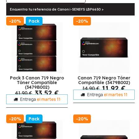
Encuentra tu referencia de Canon i-SENSYS LBP6650 >
-20%
Pack
-20%
Pack 3 Canon 719 Negro
Canon 719 Negro Tóner
Tóner Compatible
Compatible (3479B002)
11,92 €
(3479B002)
14,90 €
33,52 €
41,90 €
Entrega
el martes 11
Entrega
el martes 11
-20%
Pack
-20%