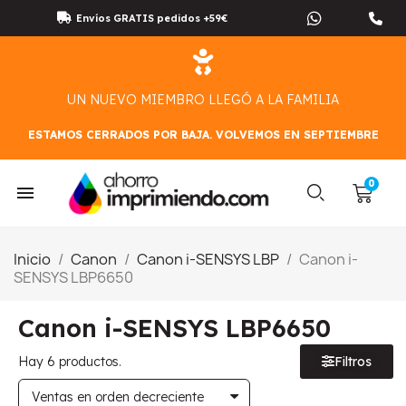
Envíos GRATIS pedidos +59€
UN NUEVO MIEMBRO LLEGÓ A LA FAMILIA
ESTAMOS CERRADOS POR BAJA. VOLVEMOS EN SEPTIEMBRE
Inicio
Canon
Canon i-SENSYS LBP
Canon i-
SENSYS LBP6650
Canon i-SENSYS LBP6650
Hay 6 productos.
Filtros