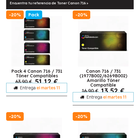
Encuentra tu referencia de Toner Canon 716 >
-20%
Pack
-20%
Pack 4 Canon 716 / 731
Canon 716 / 731
Tóner Compatibles
(1977B002/6269B002)
51,12 €
Amarillo Tóner
63,90 €
Compatible
Entrega
el martes 11
13,52 €
16,90 €
Entrega
el martes 11
-20%
-20%