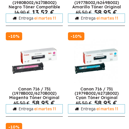
(1980B002/6273B002)
(1977B002/6269B002)
Negro Tóner Compatible
Amarillo Tóner Original
13,52 €
58,95 €
16,90 €
65,50 €
Entrega
el martes 11
Entrega
el martes 11
-10%
-10%
Canon 716 / 731
Canon 716 / 731
(1978B002/6270B002)
(1979B002/6271B002)
Magenta Tóner Original
Cyan Tóner Original
58,95 €
58,95 €
65,50 €
65,50 €
Entrega
el martes 11
Entrega
el martes 11
-10%