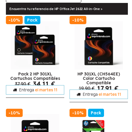
Encuentra tu referencia de HP OfficeJet 2622 All-in-One >
-10%
Pack
-10%
Pack 2 HP 301XL
HP 301XL (CH564EE)
Cartuchos Compatibles
Color Cartucho
34,11 €
Compatible
37,90 €
17,91 €
19,90 €
Entrega
el martes 11
Entrega
el martes 11
-10%
-10%
Pack