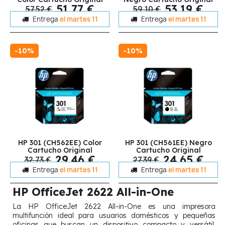
51,77 €
53,19 €
57,52 €
59,10 €
Entrega
el martes 11
Entrega
el martes 11
-10%
-10%
HP 301 (CH562EE) Color
HP 301 (CH561EE) Negro
Cartucho Original
Cartucho Original
29,46 €
24,65 €
32,73 €
27,39 €
Entrega
el martes 11
Entrega
el martes 11
HP OfficeJet 2622 All-in-One
La HP OfficeJet 2622 All-in-One es una impresora
multifunción ideal para usuarios domésticos y pequeñas
oficinas que buscan un dispositivo compacto y versátil.