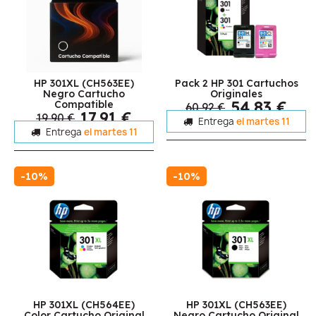
HP 301XL (CH563EE)
Pack 2 HP 301 Cartuchos
Negro Cartucho
Originales
54,83 €
Compatible
60,92 €
17,91 €
19,90 €
Entrega
el martes 11
Entrega
el martes 11
-10%
-10%
HP 301XL (CH564EE)
HP 301XL (CH563EE)
Color Cartucho Original
Negro Cartucho Original