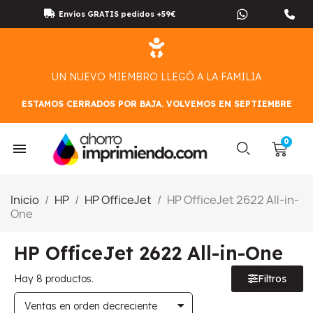
Envíos GRATIS pedidos +59€
UN NUEVO MIEMBRO LLEGÓ A LA FAMILIA
ESTAMOS CERRADOS POR BAJA. VOLVEMOS EN SEPTIEMBRE
Inicio
HP
HP OfficeJet
HP OfficeJet 2622 All-in-
One
HP OfficeJet 2622 All-in-One
Hay 8 productos.
Filtros