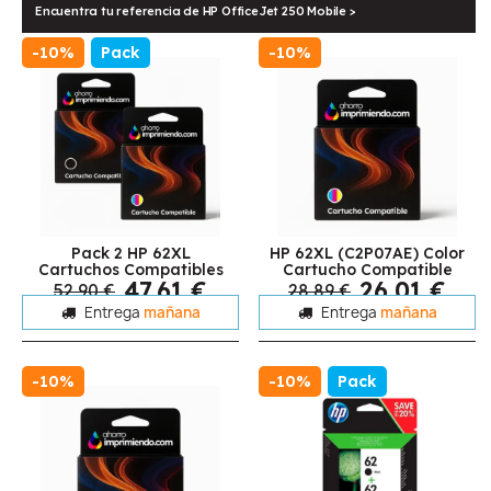
Encuentra tu referencia de HP OfficeJet 250 Mobile >
-10%
Pack
-10%
Pack 2 HP 62XL
HP 62XL (C2P07AE) Color
Cartuchos Compatibles
Cartucho Compatible
47,61 €
26,01 €
52,90 €
28,89 €
Entrega
mañana
Entrega
mañana
-10%
-10%
Pack