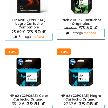
HP 62XL (C2P05AE)
Pack 2 HP 62 Cartuchos
Negro Cartucho
Originales
53,69 €
Compatible
59,65 €
23,30 €
25,89 €
Entrega
mañana
Entrega
mañana
-10%
-10%
HP 62 (C2P06AE) Color
HP 62 (C2P04AE) Negro
Cartucho Original
Cartucho Original
29,81 €
25,08 €
33,12 €
27,87 €