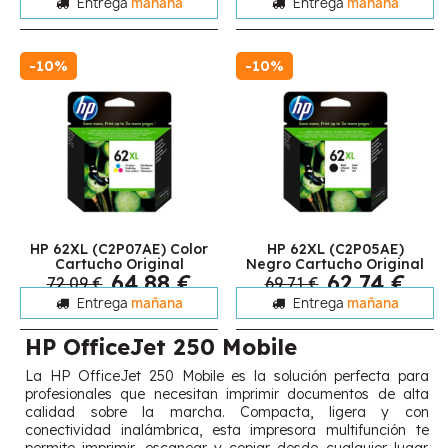
Entrega
mañana
Entrega
mañana
-10%
-10%
HP 62XL (C2P07AE) Color
HP 62XL (C2P05AE)
Cartucho Original
Negro Cartucho Original
64,88 €
62,74 €
72,09 €
69,71 €
Entrega
mañana
Entrega
mañana
HP OfficeJet 250 Mobile
La HP OfficeJet 250 Mobile es la solución perfecta para
profesionales que necesitan imprimir documentos de alta
calidad sobre la marcha. Compacta, ligera y con
conectividad inalámbrica, esta impresora multifunción te