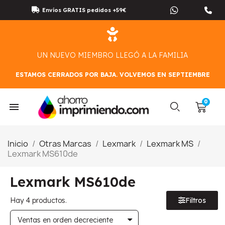
Envíos GRATIS pedidos +59€
UN NUEVO MIEMBRO LLEGÓ A LA FAMILIA
ESTAMOS CERRADOS POR BAJA. VOLVEMOS EN SEPTIEMBRE
Inicio
Otras Marcas
Lexmark
Lexmark MS
Lexmark MS610de
Lexmark MS610de
Hay 4 productos.
Filtros