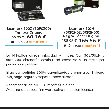
Lexmark 500Z (50F0Z00)
Lexmark 502H
Tambor Original
(50F2H0E/50F2H00)
60,26 €
Negro Tóner Original
66,95 €
165,56 €
183,95 €
Entrega
el martes 11
Entrega
el martes 11
La
MS610de
ofrece velocidad y nitidez. Con
501/501H
y
50F0Z00
obtendrás continuidad operativa y un coste por
página competitivo.
Elige
compatibles 100% garantizados
u originales.
Entrega
24h
,
pago seguro
y soporte especializado.
Recomendación: 501H si imprimes a diario.
Aviso:
no
actualices firmware salvo indicación técnica.