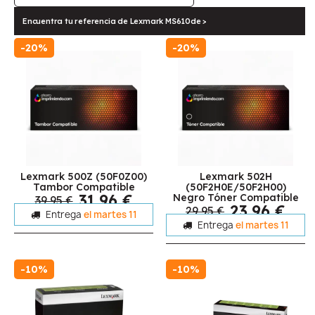
Encuentra tu referencia de Lexmark MS610de >
-20%
-20%
Lexmark 500Z (50F0Z00)
Lexmark 502H
Tambor Compatible
(50F2H0E/50F2H00)
31,96 €
Negro Tóner Compatible
39,95 €
23,96 €
29,95 €
Entrega
el martes 11
Entrega
el martes 11
-10%
-10%