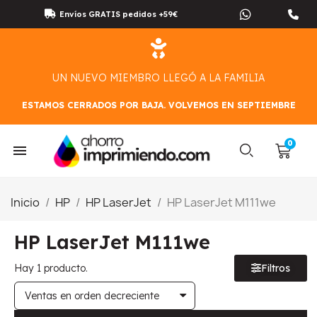
Envíos GRATIS pedidos +59€
UN NUEVO MIEMBRO LLEGÓ A LA FAMILIA
ESTAMOS CERRADOS POR BAJA. VOLVEMOS EN SEPTIEMBRE
Inicio
HP
HP LaserJet
HP LaserJet M111we
HP LaserJet M111we
Hay 1 producto.
Filtros