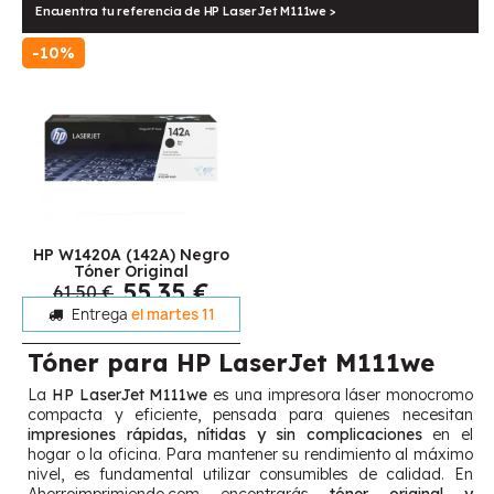
Encuentra tu referencia de HP LaserJet M111we >
-10%
HP W1420A (142A) Negro
Tóner Original
55,35 €
61,50 €
Entrega
el martes 11
Tóner para HP LaserJet M111we
La
HP LaserJet M111we
es una impresora láser monocromo
compacta y eficiente, pensada para quienes necesitan
impresiones rápidas, nítidas y sin complicaciones
en el
hogar o la oficina. Para mantener su rendimiento al máximo
nivel, es fundamental utilizar consumibles de calidad. En
Ahorroimprimiendo.com encontrarás
tóner original y