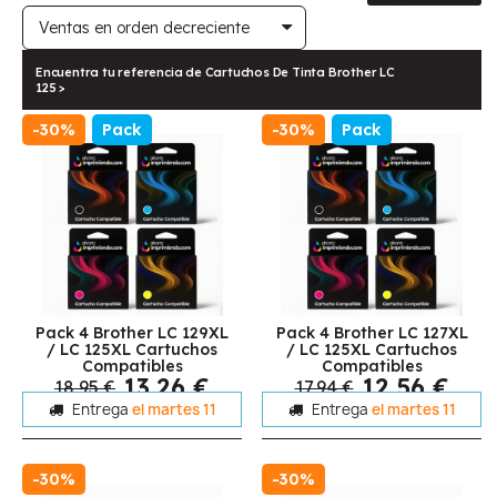
Encuentra tu referencia de Cartuchos De Tinta Brother LC
125 >
-30%
Pack
-30%
Pack
Pack 4 Brother LC 129XL
Pack 4 Brother LC 127XL
/ LC 125XL Cartuchos
/ LC 125XL Cartuchos
Compatibles
Compatibles
13,26 €
12,56 €
18,95 €
17,94 €
Entrega
el martes 11
Entrega
el martes 11
-30%
-30%