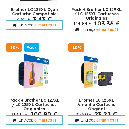
Brother LC 125XL Cyan
Pack 4 Brother LC 129XL
Cartucho Compatible
/ LC 125XL Cartuchos
3,43 €
Originales
4,90 €
103,36 €
114,84 €
Entrega
el martes 11
Entrega
el martes 11
-10%
Pack
-10%
Pack 4 Brother LC 127XL
Brother LC 125XL
/ LC 125XL Cartuchos
Amarillo Cartucho
Originales
Original
100,90 €
23,22 €
112,11 €
25,80 €
Entrega
el martes 11
Entrega
el martes 11