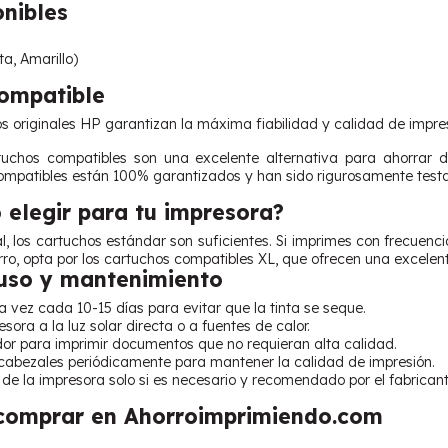
onibles
ta, Amarillo)
Compatible
 originales HP garantizan la máxima fiabilidad y calidad de impres
uchos compatibles son una excelente alternativa para ahorrar din
ompatibles están 100% garantizados y han sido rigurosamente test
elegir para tu impresora?
l, los cartuchos estándar son suficientes. Si imprimes con frecuen
, opta por los cartuchos compatibles XL, que ofrecen una excelente
uso y mantenimiento
vez cada 10-15 días para evitar que la tinta se seque.
sora a la luz solar directa o a fuentes de calor.
dor para imprimir documentos que no requieran alta calidad.
 cabezales periódicamente para mantener la calidad de impresión.
 de la impresora solo si es necesario y recomendado por el fabricant
 comprar en Ahorroimprimiendo.com