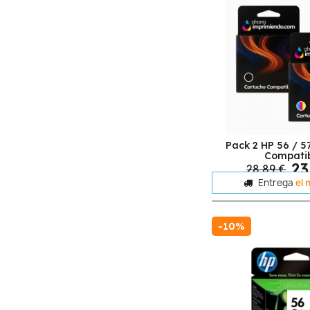
Pack 2 HP 56 / 5
Compati
23
28,89 €
Entrega
el 
-10%