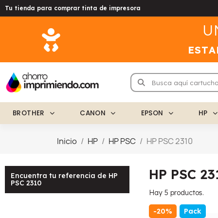
Tu tienda para comprar tinta de impresora
U
ESTA
BROTHER
CANON
EPSON
HP
Inicio
HP
HP PSC
HP PSC 2310
HP PSC 23
Encuentra tu referencia de HP
PSC 2310
Hay 5 productos.
-20%
Pack