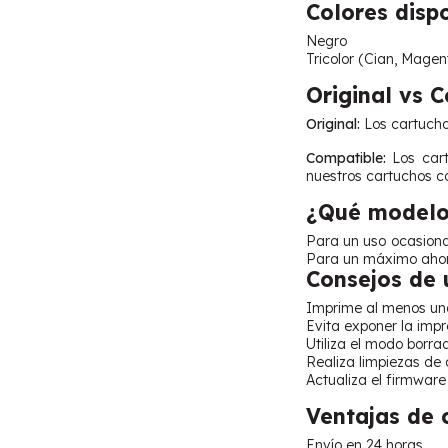
Colores disp
Negro
Tricolor (Cian, Magen
Original vs 
Original:
Los cartuchos
Compatible:
Los cart
nuestros cartuchos c
¿Qué modelo 
Para un uso ocasiona
Para un máximo ahorro
Consejos de 
Imprime al menos una 
Evita exponer la impre
Utiliza el modo borra
Realiza limpiezas de
Actualiza el firmware
Ventajas de
Envío en 24 horas.