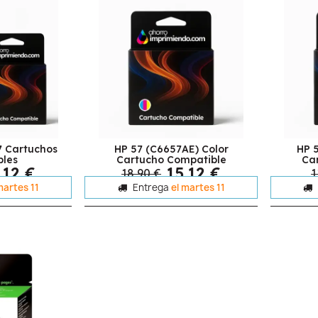
7 Cartuchos
HP 57 (C6657AE) Color
HP 
bles
Cartucho Compatible
Ca
,12 €
15,12 €
18,90 €
1
martes 11
Entrega
el martes 11