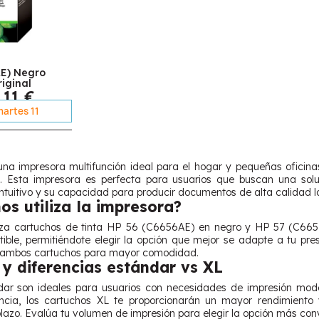
E) Negro
iginal
,11 €
martes 11
a impresora multifunción ideal para el hogar y pequeñas oficinas
o. Esta impresora es perfecta para usuarios que buscan una solu
intuitivo y su capacidad para producir documentos de alta calidad l
os utiliza la impresora?
za cartuchos de tinta HP 56 (C6656AE) en negro y HP 57 (C6657AE
ible, permitiéndote elegir la opción que mejor se adapte a tu p
 ambos cartuchos para mayor comodidad.
y diferencias estándar vs XL
ar son ideales para usuarios con necesidades de impresión moder
ncia, los cartuchos XL te proporcionarán un mayor rendimiento
 plazo. Evalúa tu volumen de impresión para elegir la opción más con