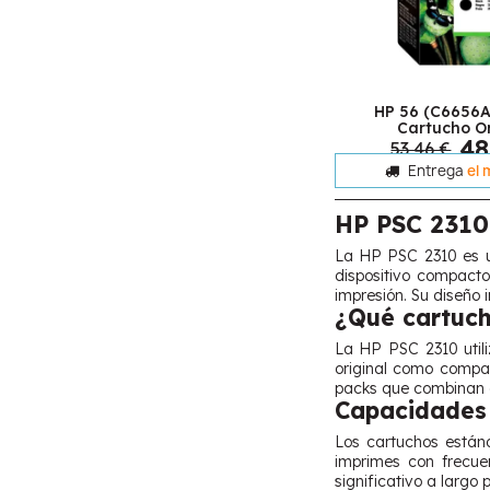
HP 56 (C6656A
Cartucho Or
48
53,46 €
Entrega
el 
HP PSC 2310
La HP PSC 2310 es un
dispositivo compact
impresión. Su diseño 
¿Qué cartuch
La HP PSC 2310 utili
original como compat
packs que combinan
Capacidades 
Los cartuchos estánd
imprimes con frecue
significativo a largo