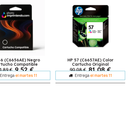
56 (C6656AE) Negro
HP 57 (C6657AE) Color
rtucho Compatible
Cartucho Original
9,52 €
81,08 €
1,89 €
90,08 €
Entrega
el martes 11
Entrega
el martes 11