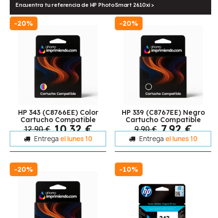
Encuentra tu referencia de HP PhotoSmart 2610xi >
-20%
-20%
HP 343 (C8766EE) Color
HP 339 (C8767EE) Negro
Cartucho Compatible
Cartucho Compatible
10,32 €
7,92 €
12,90 €
9,90 €
Entrega
el lunes 10
Entrega
el lunes 10
-20%
-10%