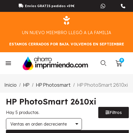
Envíos GRATIS pedidos +59€
UN NUEVO MIEMBRO LLEGÓ A LA FAMILIA
ESTAMOS CERRADOS POR BAJA. VOLVEMOS EN SEPTIEMBRE
Inicio
HP
HP Photosmart
HP PhotoSmart 2610xi
HP PhotoSmart 2610xi
Hay 5 productos.
Filtros