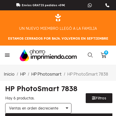
Envíos GRATIS pedidos +59€
UN NUEVO MIEMBRO LLEGÓ A LA FAMILIA
ESTAMOS CERRADOS POR BAJA. VOLVEMOS EN SEPTIEMBRE
Inicio
HP
HP Photosmart
HP PhotoSmart 7838
HP PhotoSmart 7838
Hay 6 productos.
Filtros