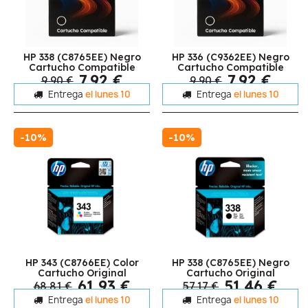
HP 338 (C8765EE) Negro
HP 336 (C9362EE) Negro
Cartucho Compatible
Cartucho Compatible
7,92 €
7,92 €
9,90 €
9,90 €
Entrega
el lunes 10
Entrega
el lunes 10
-10%
-10%
HP 343 (C8766EE) Color
HP 338 (C8765EE) Negro
Cartucho Original
Cartucho Original
61,93 €
51,46 €
68,81 €
57,17 €
Entrega
el lunes 10
Entrega
el lunes 10