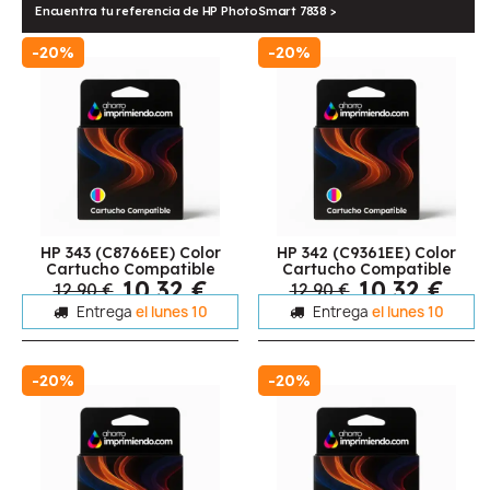
Encuentra tu referencia de HP PhotoSmart 7838 >
-20%
-20%
HP 343 (C8766EE) Color
HP 342 (C9361EE) Color
Cartucho Compatible
Cartucho Compatible
10,32 €
10,32 €
12,90 €
12,90 €
Entrega
el lunes 10
Entrega
el lunes 10
-20%
-20%