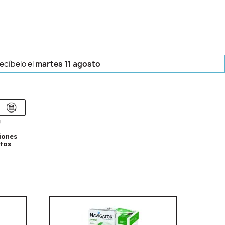
recíbelo
el
martes 11 agosto
iones
tas