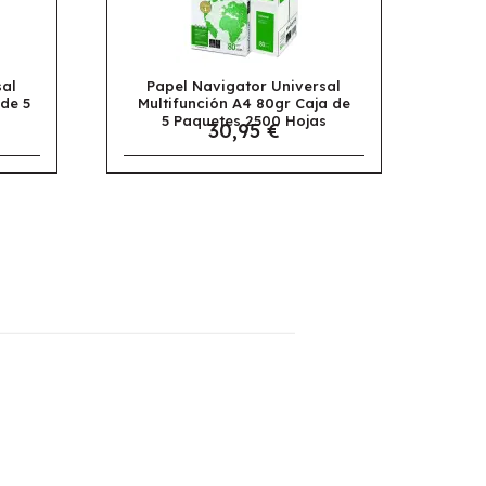
sal
Papel Apli Multifunción A4
a de
Colores Pastel Surtido 100
s
Hojas
4,95 €