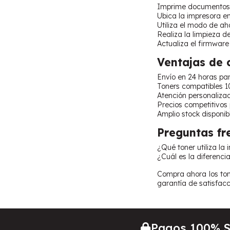
Imprime documentos d
Ubica la impresora en 
Utiliza el modo de aho
Realiza la limpieza d
Actualiza el firmware
Ventajas de
Envío en 24 horas par
Toners compatibles 1
Atención personaliza
Precios competitivos
Amplio stock disponib
Preguntas fr
¿Qué toner utiliza l
¿Cuál es la diferenci
Compra ahora los ton
garantía de satisfacc
Pagos 100% 