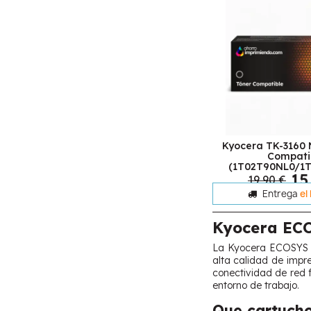
Kyocera TK-3160 
Compati
(1T02T90NL0/1
15
19,90 €
Entrega
el
Kyocera EC
La Kyocera ECOSYS M3
alta calidad de impre
conectividad de red f
entorno de trabajo.
Que cartucho