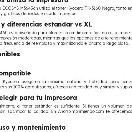
 ECOSYS M3645dn utiliza el toner Kyocera TK-3160 Negro, tanto en s
s y gráficos definidos en cada impresión.
y diferencias estandar vs XL
3160 está diseñado para ofrecer un rendimiento óptimo en la impre
mpresión moderadas, mientras que las opciones de alto rendimiento 
la frecuencia de reemplazo y maximizando el ahorro a largo plazo.
onibles
Compatible
es Kyocera aseguran la máxima calidad y fiabilidad, pero tien
m son 100% garantizados, ofrecen una calidad muy similar y supone
legir para tu impresora
lmente, el toner estándar es suficiente. Si tienes un volumen d
 sin sacrificar la calidad. En Ahorroimprimiendo.com te ofrecem
uso y mantenimiento