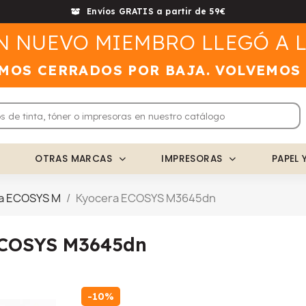
Envíos GRATIS a partir de 59€
N NUEVO MIEMBRO LLEGÓ A L
MOS CERRADOS POR BAJA. VOLVEMOS
OTRAS MARCAS
IMPRESORAS
PAPEL 
a ECOSYS M
Kyocera ECOSYS M3645dn
ECOSYS M3645dn
-10%