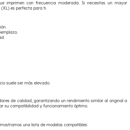
s que imprimen con frecuencia moderada. Si necesitas un mayor
(XL) es perfecta para ti.
ión.
reemplazo.
ad.
ecio suele ser más elevado.
res de calidad, garantizando un rendimiento similar al original a
r su compatibilidad y funcionamiento óptimo.
e mostramos una lista de modelos compatibles: