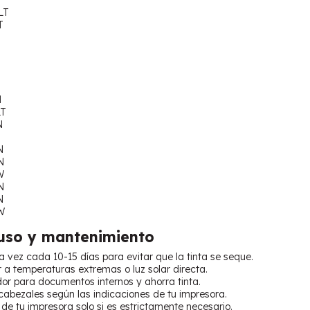
LT
T
N
LT
N
N
N
W
N
N
W
uso y mantenimiento
vez cada 10-15 días para evitar que la tinta se seque.
r a temperaturas extremas o luz solar directa.
dor para documentos internos y ahorra tinta.
cabezales según las indicaciones de tu impresora.
 de tu impresora solo si es estrictamente necesario.