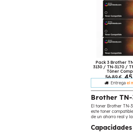
Pack 3 Brother T
3130 / TN-3170 / 
Tóner Compa
45
56,89 €
Entrega
el 
Brother TN-
El toner Brother TN-3
este toner compatible
de un ahorro real y l
Capacidades 