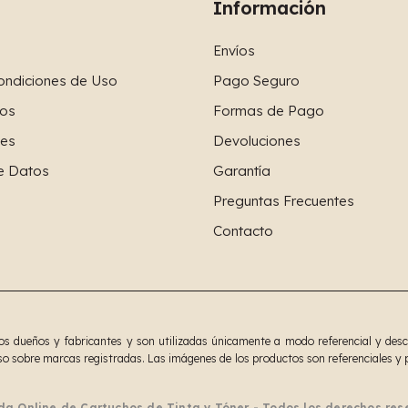
Información
Envíos
ondiciones de Uso
Pago Seguro
os
Formas de Pago
ies
Devoluciones
e Datos
Garantía
Preguntas Frecuentes
Contacto
 dueños y fabricantes y son utilizadas únicamente a modo referencial y descrip
o sobre marcas registradas. Las imágenes de los productos son referenciales y p
da Online de Cartuchos de Tinta y Tóner - Todos los derechos re