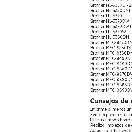
Brother HL-5350DN2
Brother HL-5350DNL
Brother HL-5370
Brother HL-5370DW
Brother HL-5370DWT
Brother HL-5370W
Brother HL-5380DN
Brother MFC-8370D
Brother MFC-8380D
Brother MFC-8380D
Brother MFC-8460N
Brother MFC-8480D
Brother MFC-8860D
Brother MFC-8870D
Brother MFC-8880D
Brother MFC-8885D
Brother MFC-8890D
Consejos de 
Imprime al menos una 
Evita exponer el tone
Utiliza el modo borra
Realiza limpiezas de 
Actualiza el firmware