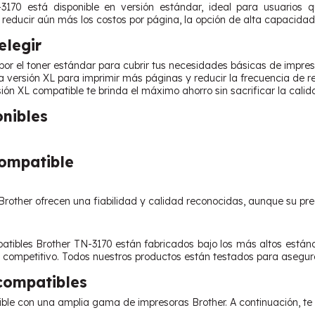
-3170 está disponible en versión estándar, ideal para usuario
reducir aún más los costos por página, la opción de alta capacidad 
legir
or el toner estándar para cubrir tus necesidades básicas de impres
la versión XL para imprimir más páginas y reducir la frecuencia de 
ión XL compatible te brinda el máximo ahorro sin sacrificar la calid
onibles
Compatible
 Brother ofrecen una fiabilidad y calidad reconocidas, aunque su pr
tibles Brother TN-3170 están fabricados bajo los más altos estánda
competitivo. Todos nuestros productos están testados para asegura
compatibles
ible con una amplia gama de impresoras Brother. A continuación, t