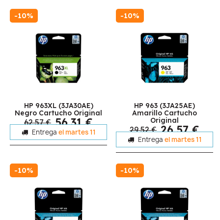
-10%
-10%
HP 963XL (3JA30AE)
HP 963 (3JA25AE)
Negro Cartucho Original
Amarillo Cartucho
56,31 €
Original
62,57 €
26,57 €
29,52 €
Entrega
el martes 11
Entrega
el martes 11
-10%
-10%