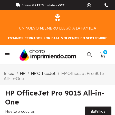
Envíos GRATIS pedidos +59€
UN NUEVO MIEMBRO LLEGÓ A LA FAMILIA
ESTAMOS CERRADOS POR BAJA. VOLVEMOS EN SEPTIEMBRE
Inicio
HP
HP OfficeJet
HP OfficeJet Pro 9015
All-in-One
HP OfficeJet Pro 9015 All-in-
One
Hay 13 productos.
Filtros