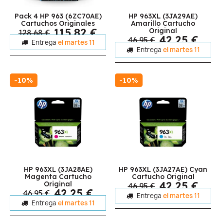
Pack 4 HP 963 (6ZC70AE)
HP 963XL (3JA29AE)
Cartuchos Originales
Amarillo Cartucho
115,82 €
Original
128,68 €
42,25 €
46,95 €
Entrega
el martes 11
Entrega
el martes 11
-10%
-10%
HP 963XL (3JA28AE)
HP 963XL (3JA27AE) Cyan
Magenta Cartucho
Cartucho Original
42,25 €
Original
46,95 €
42,25 €
46,95 €
Entrega
el martes 11
Entrega
el martes 11