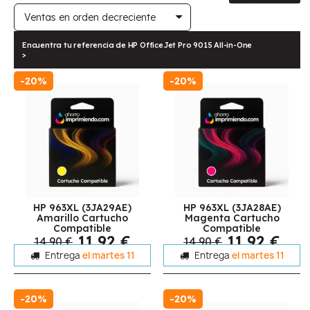
Encuentra tu referencia de HP OfficeJet Pro 9015 All-in-One
>
-20%
-20%
HP 963XL (3JA29AE)
HP 963XL (3JA28AE)
Amarillo Cartucho
Magenta Cartucho
Compatible
Compatible
11,92 €
11,92 €
14,90 €
14,90 €
Entrega
el martes 11
Entrega
el martes 11
-20%
-20%