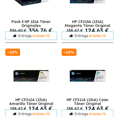
Pack 3 HP 131A Tóner
HP CF213A (131A)
Originales
Magenta Tóner Original
356,76 €
124,63 €
396,40 €
138,47 €
Entrega
el lunes 10
Entrega
el lunes 10
-10%
-10%
HP CF212A (131A)
HP CF211A (131A) Cyan
Amarillo Tóner Original
Tóner Original
124,63 €
124,63 €
138,47 €
138,47 €
Entrega
el lunes 10
Entrega
el lunes 10