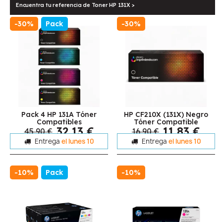
Encuentra tu referencia de Toner HP 131X >
-30%
Pack
-30%
Pack 4 HP 131A Tóner
HP CF210X (131X) Negro
Compatibles
Tóner Compatible
32,13 €
11,83 €
45,90 €
16,90 €
Entrega
el lunes 10
Entrega
el lunes 10
-10%
Pack
-10%