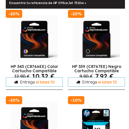
Encuentra tu referencia de HP OfficeJet 7310xi >
-20%
-20%
HP 343 (C8766EE) Color
HP 339 (C8767EE) Negro
Cartucho Compatible
Cartucho Compatible
10,32 €
7,92 €
12,90 €
9,90 €
Entrega
el lunes 10
Entrega
el lunes 10
-20%
-10%