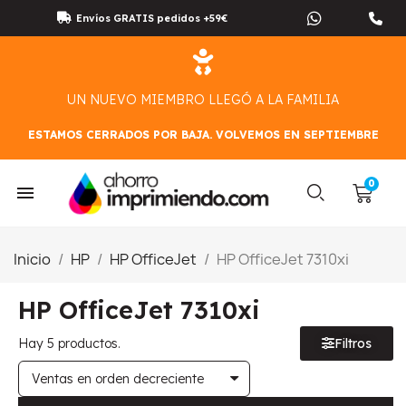
Envíos GRATIS pedidos +59€
UN NUEVO MIEMBRO LLEGÓ A LA FAMILIA
ESTAMOS CERRADOS POR BAJA. VOLVEMOS EN SEPTIEMBRE
Inicio
HP
HP OfficeJet
HP OfficeJet 7310xi
HP OfficeJet 7310xi
Hay 5 productos.
Filtros