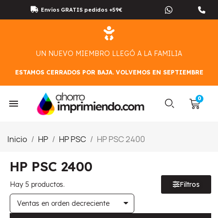
Envíos GRATIS pedidos +59€
UN NUEVO MIEMBRO LLEGÓ A LA FAMILIA
ESTAMOS CERRADOS POR BAJA. VOLVEMOS EN SEPTIEMBRE
Inicio
HP
HP PSC
HP PSC 2400
HP PSC 2400
Hay 5 productos.
Filtros