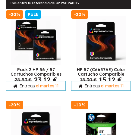
Encuentra tu referencia de HP PSC 2400 >
-20%
Pack
-20%
Pack 2 HP 56 / 57
HP 57 (C6657AE) Color
Cartuchos Compatibles
Cartucho Compatible
23,12 €
15,12 €
28,89 €
18,90 €
Entrega
el martes 11
Entrega
el martes 11
-20%
-10%