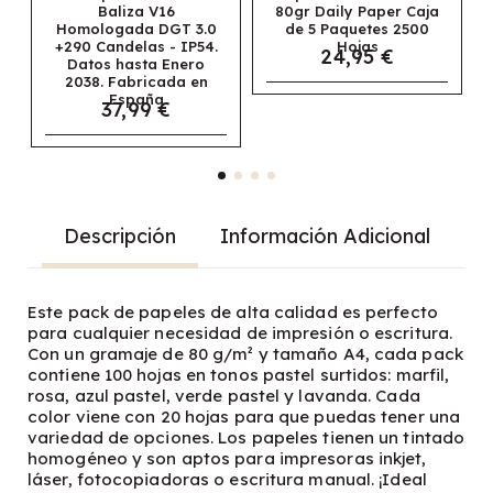
a V16
80gr Daily Paper Caja
Universal
a DGT 3.0
de 5 Paquetes 2500
Multifunción A3 8
las - IP54.
Hojas
Caja de 5 Paque
24,95 €
sta Enero
2500 Hojas
69,95 €
ricada en
aña
99 €
Descripción
Información Adicional
Este pack de papeles de alta calidad es perfecto
para cualquier necesidad de impresión o escritura.
Con un gramaje de 80 g/m² y tamaño A4, cada pack
contiene 100 hojas en tonos pastel surtidos: marfil,
rosa, azul pastel, verde pastel y lavanda. Cada
color viene con 20 hojas para que puedas tener una
variedad de opciones. Los papeles tienen un tintado
homogéneo y son aptos para impresoras inkjet,
láser, fotocopiadoras o escritura manual. ¡Ideal