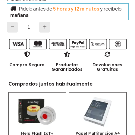
Pídelo antes de
5 horas y 12 minutos
y recíbelo
mañana
Compra Segura
Productos
Devoluciones
Garantizados
Gratuítas
Comprados juntos habitualmente
ash IoT+
Papel Multifunción A4
Papel Navigato