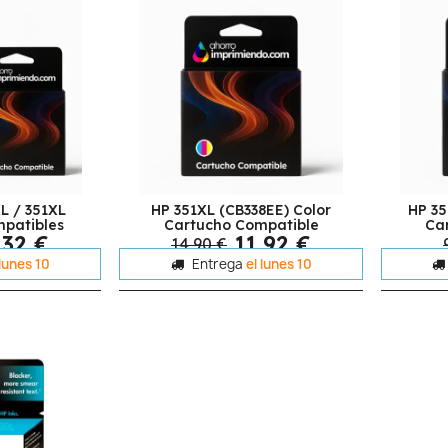
L / 351XL
HP 351XL (CB338EE) Color
HP 35
patibles
Cartucho Compatible
Ca
,32 €
11,92 €
14,90 €
 lunes 10
Entrega
el lunes 10