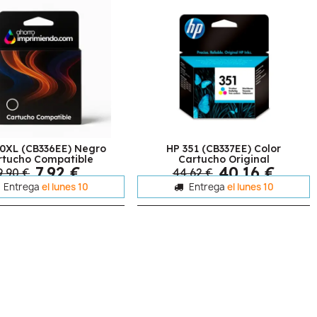
0XL (CB336EE) Negro
HP 351 (CB337EE) Color
rtucho Compatible
Cartucho Original
7,92 €
40,16 €
9,90 €
44,62 €
Entrega
el lunes 10
Entrega
el lunes 10