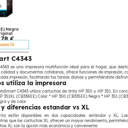
EE) Negro
iginal
,78 €
 lunes 10
art C4343
43 es una impresora multifunción ideal para el hogar, que desta
a calidad y documentos cotidianos, ofrece funciones de impresión, c
cada impresión, facilitando tus tareas diarias y permitiéndote disfru
s utiliza la impresora
oSmart C4343 utiliza cartuchos de tinta HP 350 y HP 351. En conc
P 351XL (CB338EE) Color * HP 350 (CB335EE) Negro * HP 351 (CB33
gra y de color.
y diferencias estandar vs XL
inta están disponibles en dos capacidades: estándar y XL. Lo
tras que los cartuchos XL ofrecen un mayor rendimiento, permitiénd
uchos XL son la opción más económica y conveniente.