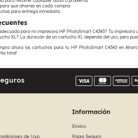
da para resolver cualquier duda o problema.
 para que ahorres en cada compra.
uchos para entrega inmediata.
ecuentes
adecuado para mi impresora HP PhotoSmart C4343? Tu impresora utili
ucho XL? La duración de un cartucho XL depende del uso, pero pued
mpra ahora los cartuchos para tu HP PhotoSmart C4343 en Ahorroi
ía total!
Seguros
Información
Envíos
ondiciones de Uso
Pago Seguro