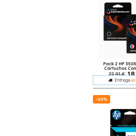
Pack 2 HP 350X
Cartuchos Com
18
22,91 €
Entrega
el
-10%