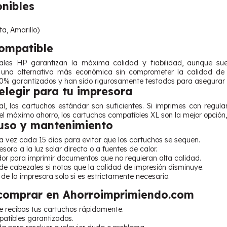
onibles
ta, Amarillo)
Compatible
nales HP garantizan la máxima calidad y fiabilidad, aunque sue
 una alternativa más económica sin comprometer la calidad de 
0% garantizados y han sido rigurosamente testados para asegurar un
legir para tu impresora
l, los cartuchos estándar son suficientes. Si imprimes con regular
l máximo ahorro, los cartuchos compatibles XL son la mejor opción,
uso y mantenimiento
 vez cada 15 días para evitar que los cartuchos se sequen.
sora a la luz solar directa o a fuentes de calor.
dor para imprimir documentos que no requieran alta calidad.
de cabezales si notas que la calidad de impresión disminuye.
 de la impresora solo si es estrictamente necesario.
 comprar en Ahorroimprimiendo.com
e recibas tus cartuchos rápidamente.
atibles garantizados.