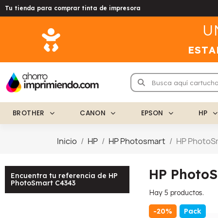
Tu tienda para comprar tinta de impresora
U
ESTA
BROTHER
CANON
EPSON
HP
Inicio
HP
HP Photosmart
HP PhotoS
HP Photo
Encuentra tu referencia de HP
PhotoSmart C4343
Hay 5 productos.
-20%
Pack