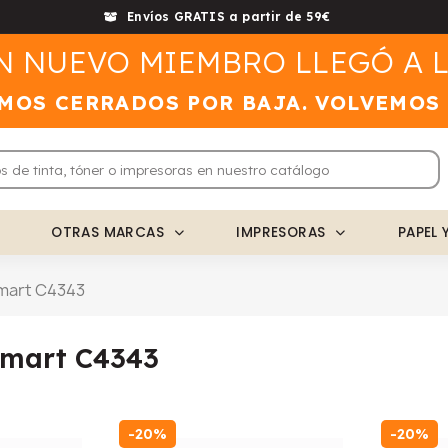
Envíos GRATIS a partir de 59€
N NUEVO MIEMBRO LLEGÓ A L
MOS CERRADOS POR BAJA. VOLVEMOS
OTRAS MARCAS
IMPRESORAS
PAPEL 
mart C4343
Smart C4343
-20%
-20%