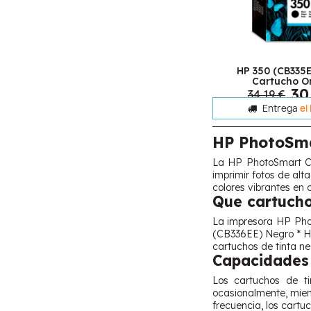
HP 350 (CB335
Cartucho Or
30
34,19 €
Entrega
el
HP PhotoSm
La HP PhotoSmart C43
imprimir fotos de alt
colores vibrantes en 
Que cartucho
La impresora HP Phot
(CB336EE) Negro * H
cartuchos de tinta ne
Capacidades 
Los cartuchos de t
ocasionalmente, mien
frecuencia, los cart