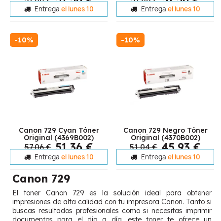
Entrega
el lunes 10
Entrega
el lunes 10
-10%
-10%
Canon 729 Cyan Tóner
Canon 729 Negro Tóner
Original (4369B002)
Original (4370B002)
51,36 €
45,93 €
57,06 €
51,04 €
Entrega
el lunes 10
Entrega
el lunes 10
Canon 729
El toner Canon 729 es la solución ideal para obtener
impresiones de alta calidad con tu impresora Canon. Tanto si
buscas resultados profesionales como si necesitas imprimir
documentos para el día a día, este toner te ofrece un