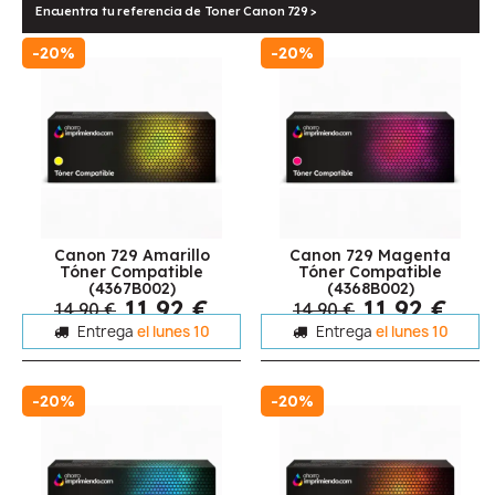
Encuentra tu referencia de Toner Canon 729 >
-20%
-20%
Canon 729 Amarillo
Canon 729 Magenta
Tóner Compatible
Tóner Compatible
(4367B002)
(4368B002)
11,92 €
11,92 €
14,90 €
14,90 €
Entrega
el lunes 10
Entrega
el lunes 10
-20%
-20%