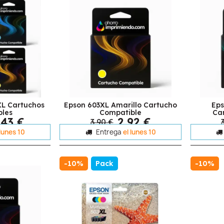
XL Cartuchos
Epson 603XL Amarillo Cartucho
Eps
bles
Compatible
Ca
,43 €
2,92 €
3,90 €
 lunes 10
Entrega
el lunes 10
-10%
Pack
-10%