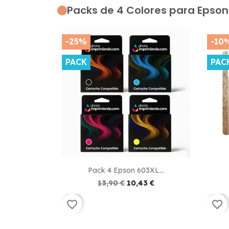
Packs de 4 Colores para Epso
-25%
-10
PACK
PAC

Vista rápida
Pack 4 Epson 603XL...
13,90 €
10,43 €
favorite_border
favorite_border