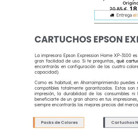
Origin
18
20,85 €
Entrega
el
CARTUCHOS EPSON EX
La impresora Epson Expression Home XP-3100 es u
gran facilidad de uso. Si te preguntas,
qué cartu
encontrarás en configuración de los cuatro color
capacidad).
Como es habitual, en Ahorroimprimiendo puedes e
compatibles totalmente garantizados. Estos son s
impresión, la durabilidad de los consumibles n
beneficiarte de un gran ahorro en tus impresione
siempre encontrarás los mejores precios del merca
Packs de Colores
Cartuchos 