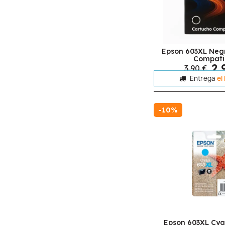
Epson 603XL Neg
Compati
2,
3,90 €
Entrega
el
-10%
Epson 603XL Cya