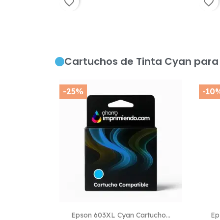
favorite_border
favorite_border
Cartuchos de Tinta Cyan para
-25%
-10

Vista rápida
Epson 603XL Cyan Cartucho...
Ep