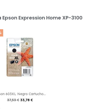
a Epson Expression Home XP-3100
%

Vista rápida
on 603XL Negro Cartucho...
37,53 €
33,78 €