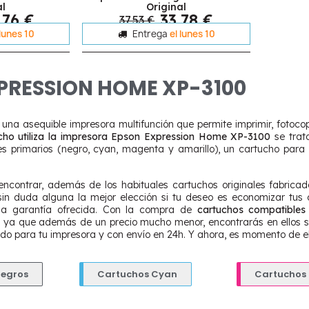
al
Original
,76 €
33,78 €
37,53 €
 lunes 10
Entrega
el lunes 10
PRESSION HOME XP-3100
na asequible impresora multifunción que permite imprimir, fotoco
cho utiliza la impresora Epson Expression Home XP-3100
se trat
es primarios (negro, cyan, magenta y amarillo), un cartucho para
ncontrar, además de los habituales cartuchos originales fabric
in duda alguna la mejor elección si tu deseo es economizar tus c
i la garantía ofrecida. Con la compra de
cartuchos compatible
s, ya que además de un precio mucho menor, encontrarás en ellos s
do para tu impresora y con envío en 24h. Y ahora, es momento de ele
Negros
Cartuchos Cyan
Cartuchos