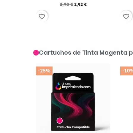
3,90 €
2,92 €
favorite_border
favorite_border
Cartuchos de Tinta Magenta p
-25%
-10