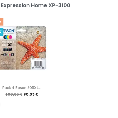
n Expression Home XP-3100
%
K

Vista rápida
Pack 4 Epson 603XL...
100,03 €
90,03 €