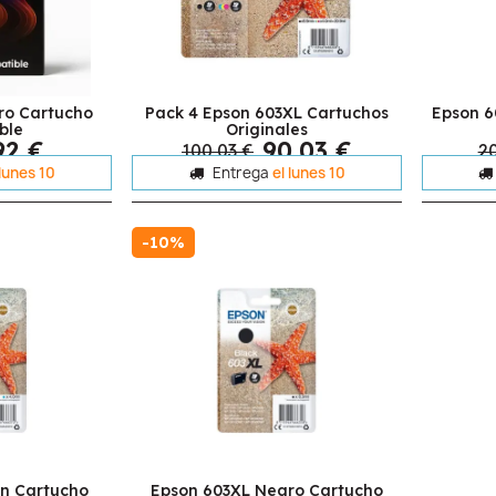
ro Cartucho
Pack 4 Epson 603XL Cartuchos
Epson 6
ble
Originales
92 €
90,03 €
100,03 €
20
 lunes 10
Entrega
el lunes 10
-10%
n Cartucho
Epson 603XL Negro Cartucho