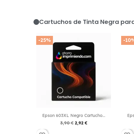
Cartuchos de Tinta Negra par
-25%
-10

Vista rápida
Epson 603XL Negro Cartucho...
Eps
3,90 €
2,92 €