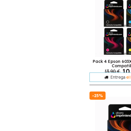
Pack 4 Epson 603
Compati
10
13,90 €
Entrega
el
-25%