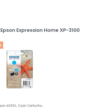
 Epson Expression Home XP-3100
%

Vista rápida
son 603XL Cyan Cartucho...