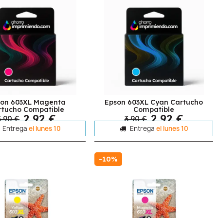
on 603XL Magenta
Epson 603XL Cyan Cartucho
rtucho Compatible
Compatible
2,92 €
2,92 €
3,90 €
3,90 €
Entrega
el lunes 10
Entrega
el lunes 10
-10%