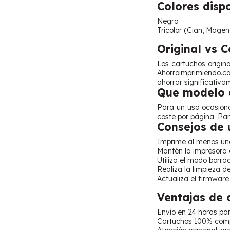
Colores disp
Negro
Tricolor (Cian, Magen
Original vs 
Los cartuchos origin
Ahorroimprimiendo.co
ahorrar significativ
Que modelo e
Para un uso ocasiona
coste por página. Pa
Consejos de 
Imprime al menos una
Mantén la impresora e
Utiliza el modo borra
Realiza la limpieza d
Actualiza el firmware 
Ventajas de
Envío en 24 horas pa
Cartuchos 100% comp