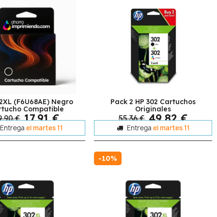
2XL (F6U68AE) Negro
Pack 2 HP 302 Cartuchos
rtucho Compatible
Originales
17,91 €
49,82 €
9,90 €
55,36 €
Entrega
el martes 11
Entrega
el martes 11
-10%