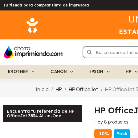
Tu tienda para comprar tinta de impresora
U
ESTA
BROTHER
CANON
EPSON
HP
Inicio
HP
HP OfficeJet
HP OfficeJet 
HP OfficeJ
Encuentra tu referencia de HP
OfficeJet 3834 All-in-One
Hay 8 productos.
-10%
Pack