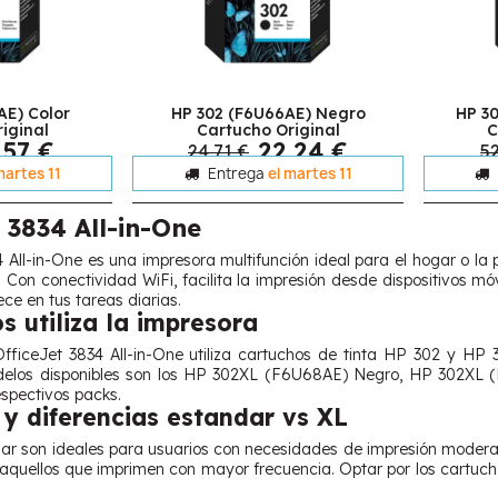
AE) Color
HP 302 (F6U66AE) Negro
HP 3
iginal
Cartucho Original
C
,57 €
22,24 €
24,71 €
5
martes 11
Entrega
el martes 11
 3834 All-in-One
All-in-One es una impresora multifunción ideal para el hogar o la 
 Con conectividad WiFi, facilita la impresión desde dispositivos móv
ece en tus tareas diarias.
s utiliza la impresora
ficeJet 3834 All-in-One utiliza cartuchos de tinta HP 302 y HP 
delos disponibles son los HP 302XL (F6U68AE) Negro, HP 302XL
espectivos packs.
y diferencias estandar vs XL
ar son ideales para usuarios con necesidades de impresión modera
aquellos que imprimen con mayor frecuencia. Optar por los cartuchos