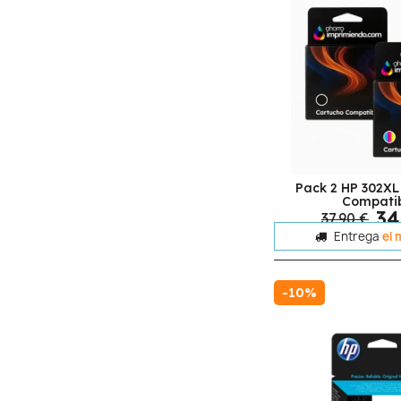
Pack 2 HP 302XL
Compati
34
37,90 €
Entrega
el 
-10%