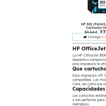
HP 302 (F6U65
Cartucho Or
27
30,64 €
Entrega
el 
HP OfficeJet
La HP OfficeJet 3834 
dispositivo compacto.
esta impresora te ofr
Que cartucho
Esta impresora HP Of
compatibles. Los mo
Color, así como sus r
Capacidades 
Los cartuchos estánd
y son perfectos para 
reemplazo.