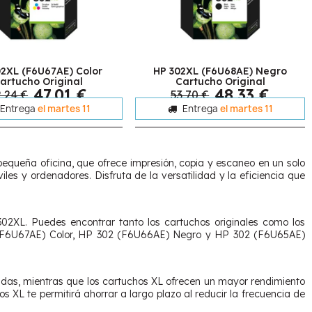
02XL (F6U67AE) Color
HP 302XL (F6U68AE) Negro
artucho Original
Cartucho Original
47,01 €
48,33 €
2,24 €
53,70 €
Entrega
el martes 11
Entrega
el martes 11
pequeña oficina, que ofrece impresión, copia y escaneo en un solo
iles y ordenadores. Disfruta de la versatilidad y la eficiencia que
302XL. Puedes encontrar tanto los cartuchos originales como los
 (F6U67AE) Color, HP 302 (F6U66AE) Negro y HP 302 (F6U65AE)
das, mientras que los cartuchos XL ofrecen un mayor rendimiento
 XL te permitirá ahorrar a largo plazo al reducir la frecuencia de