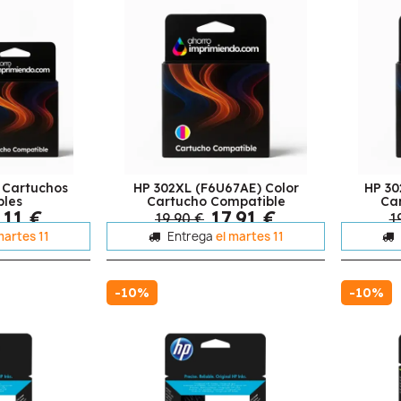
 Cartuchos
HP 302XL (F6U67AE) Color
HP 30
bles
Cartucho Compatible
Ca
,11 €
17,91 €
19,90 €
1
martes 11
Entrega
el martes 11
-10%
-10%