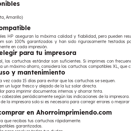
onibles
ta, Amarillo)
Compatible
ales HP aseguran la máxima calidad y fiabilidad, pero pueden re
m son 100% garantizados y han sido rigurosamente testados para 
amente en cada impresión.
legir para tu impresora
l, los cartuchos estándar son suficientes. Si imprimes con frecuen
ra un máximo ahorro, considera los cartuchos compatibles XL, que 
uso y mantenimiento
 vez cada 15 días para evitar que los cartuchos se sequen.
n un lugar fresco y alejado de la luz solar directa.
dor para imprimir documentos internos y ahorrar tinta.
e cabezales periódicamente según las indicaciones de la impresora.
de la impresora solo si es necesario para corregir errores o mejorar 
 comprar en Ahorroimprimiendo.com
ra que recibas tus cartuchos rápidamente.
atibles garantizados.