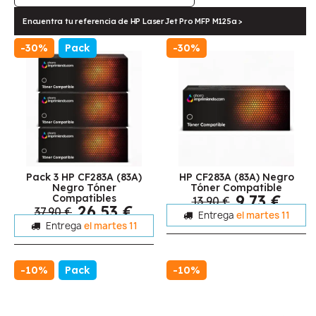
Encuentra tu referencia de HP LaserJet Pro MFP M125a >
-30%
Pack
-30%
Pack 3 HP CF283A (83A)
HP CF283A (83A) Negro
Negro Tóner
Tóner Compatible
9,73 €
Compatibles
13,90 €
26,53 €
37,90 €
Entrega
el martes 11
Entrega
el martes 11
-10%
Pack
-10%