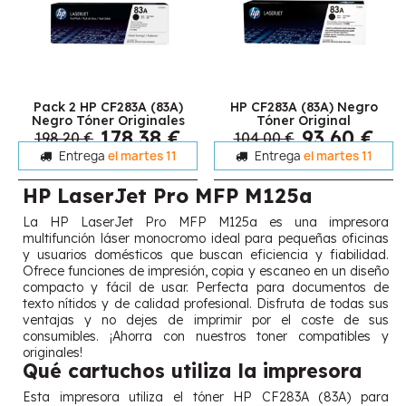
Pack 2 HP CF283A (83A)
HP CF283A (83A) Negro
Negro Tóner Originales
Tóner Original
178,38 €
93,60 €
198,20 €
104,00 €
Entrega
el martes 11
Entrega
el martes 11
HP LaserJet Pro MFP M125a
La HP LaserJet Pro MFP M125a es una impresora
multifunción láser monocromo ideal para pequeñas oficinas
y usuarios domésticos que buscan eficiencia y fiabilidad.
Ofrece funciones de impresión, copia y escaneo en un diseño
compacto y fácil de usar. Perfecta para documentos de
texto nítidos y de calidad profesional. Disfruta de todas sus
ventajas y no dejes de imprimir por el coste de sus
consumibles. ¡Ahorra con nuestros toner compatibles y
originales!
Qué cartuchos utiliza la impresora
Esta impresora utiliza el tóner HP CF283A (83A) para