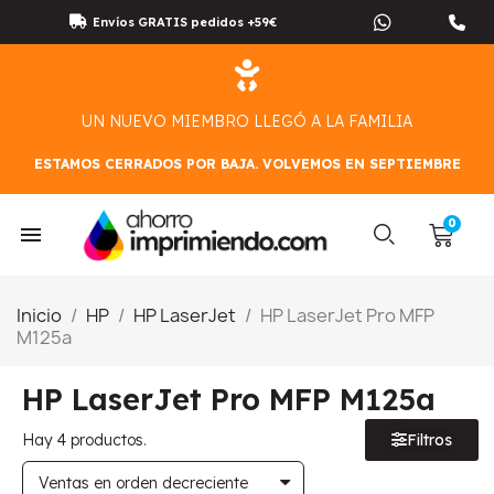
Envíos GRATIS pedidos +59€
UN NUEVO MIEMBRO LLEGÓ A LA FAMILIA
ESTAMOS CERRADOS POR BAJA. VOLVEMOS EN SEPTIEMBRE
Inicio
HP
HP LaserJet
HP LaserJet Pro MFP
M125a
HP LaserJet Pro MFP M125a
Hay 4 productos.
Filtros