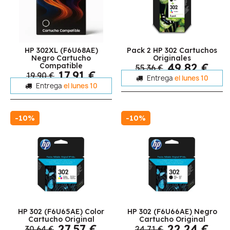
HP 302XL (F6U68AE)
Pack 2 HP 302 Cartuchos
Negro Cartucho
Originales
49,82 €
Compatible
55,36 €
17,91 €
19,90 €
Entrega
el lunes 10
Entrega
el lunes 10
-10%
-10%
HP 302 (F6U65AE) Color
HP 302 (F6U66AE) Negro
Cartucho Original
Cartucho Original
27,57 €
22,24 €
30,64 €
24,71 €