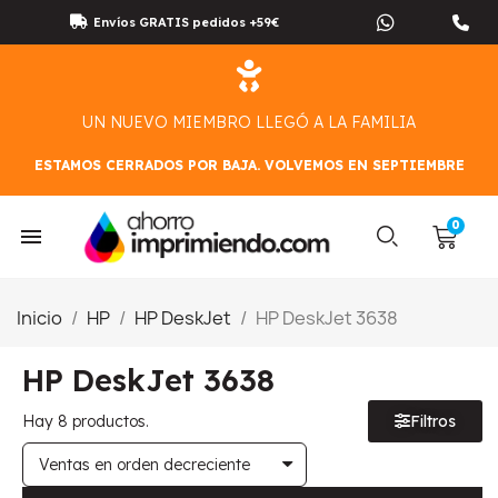
Envíos GRATIS pedidos +59€
UN NUEVO MIEMBRO LLEGÓ A LA FAMILIA
ESTAMOS CERRADOS POR BAJA. VOLVEMOS EN SEPTIEMBRE
Inicio
HP
HP DeskJet
HP DeskJet 3638
HP DeskJet 3638
Hay 8 productos.
Filtros