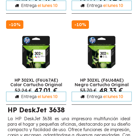
Entrega
el lunes 10
Entrega
el lunes 10
-10%
-10%
HP 302XL (F6U67AE)
HP 302XL (F6U68AE)
Color Cartucho Original
Negro Cartucho Original
47,01 €
48,33 €
52,24 €
53,70 €
Entrega
el lunes 10
Entrega
el lunes 10
HP DeskJet 3638
La HP DeskJet 3638 es una impresora multifunción ideal
para el hogar y pequeñas oficinas, destacando por su diseño
compacto y facilidad de uso. Ofrece funciones de impresión,
copia y escaneo, adaptándose a diversas necesidades. Con