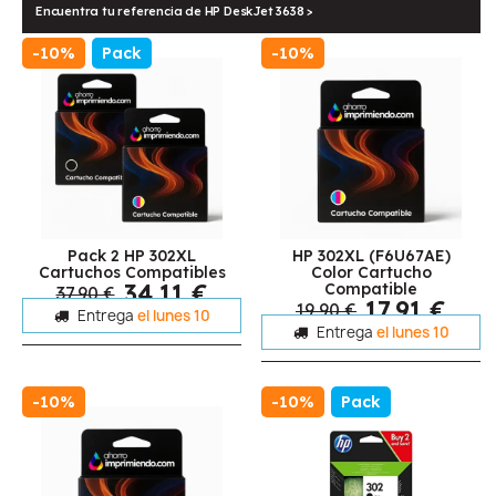
Encuentra tu referencia de HP DeskJet 3638 >
-10%
Pack
-10%
Pack 2 HP 302XL
HP 302XL (F6U67AE)
Cartuchos Compatibles
Color Cartucho
34,11 €
Compatible
37,90 €
17,91 €
19,90 €
Entrega
el lunes 10
Entrega
el lunes 10
-10%
-10%
Pack