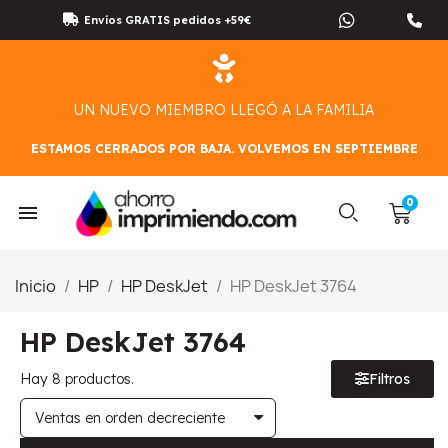
Envíos GRATIS pedidos +59€
UN NUEVO MIEMBRO LLEGÓ A LA FAMILIA
ESTAMOS CERRADOS POR BAJA. VOLVEMOS EN SEPTIEMBRE
Inicio
HP
HP DeskJet
HP DeskJet 3764
HP DeskJet 3764
Hay 8 productos.
Filtros