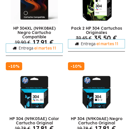
HP 304XL (N9K08AE)
Pack 2 HP 304 Cartuchos
Negro Cartucho
Originales
35,50 €
Compatible
39,45 €
17,91 €
19,90 €
Entrega
el martes 11
Entrega
el martes 11
-10%
-10%
HP 304 (N9K05AE) Color
HP 304 (N9K06AE) Negro
Cartucho Original
Cartucho Original
17,81 €
17,81 €
19,78 €
19,78 €