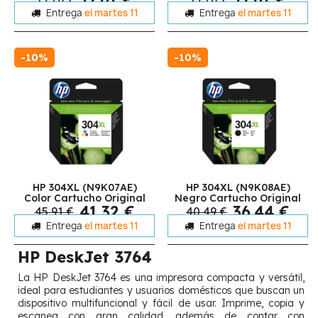
Entrega
el martes 11
Entrega
el martes 11
-10%
-10%
HP 304XL (N9K07AE)
HP 304XL (N9K08AE)
Color Cartucho Original
Negro Cartucho Original
41,32 €
36,44 €
45,91 €
40,49 €
Entrega
el martes 11
Entrega
el martes 11
HP DeskJet 3764
La HP DeskJet 3764 es una impresora compacta y versátil,
ideal para estudiantes y usuarios domésticos que buscan un
dispositivo multifuncional y fácil de usar. Imprime, copia y
escanea con gran calidad, además de contar con