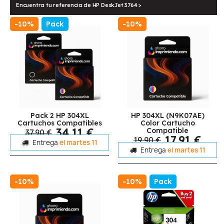
Encuentra tu referencia de HP DeskJet 3764 >
-10%
Pack
-10%
Pack 2 HP 304XL
HP 304XL (N9K07AE)
Cartuchos Compatibles
Color Cartucho
34,11 €
Compatible
37,90 €
17,91 €
19,90 €
Entrega
el martes 11
Entrega
el martes 11
-10%
-10%
Pack