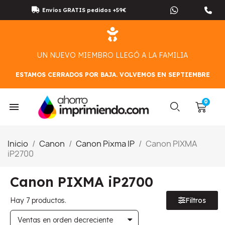
Envíos GRATIS pedidos +59€
UN NUEVO MIEMBRO LLEGÓ A LA FAMILIA
ESTAMOS CERRADOS POR BAJA. VOLVEMOS EN SEPTIEMBRE
Inicio
Canon
Canon Pixma IP
Canon PIXMA
iP2700
Canon PIXMA iP2700
Hay 7 productos.
Filtros