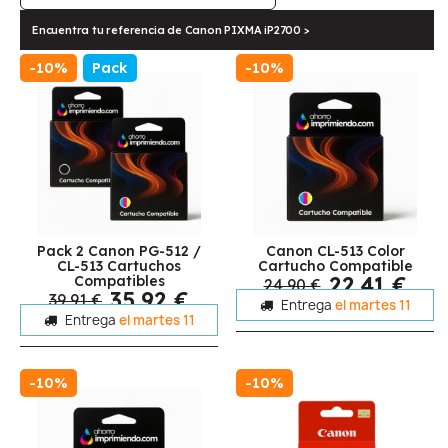
Encuentra tu referencia de Canon PIXMA iP2700 >
-10%
Pack
-10%
Pack 2 Canon PG-512 /
Canon CL-513 Color
CL-513 Cartuchos
Cartucho Compatible
22,41 €
Compatibles
24,90 €
35,92 €
39,91 €
Entrega
el martes 11
Entrega
el martes 11
-10%
-10%