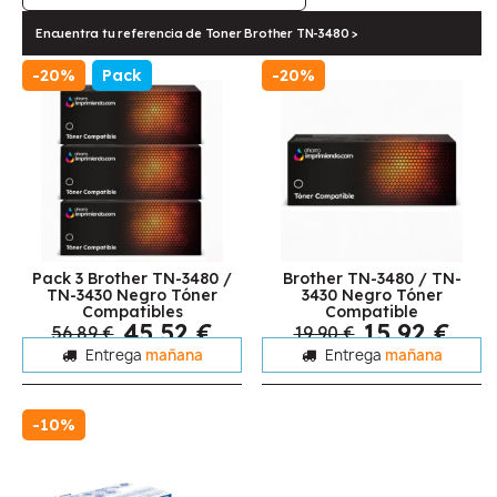
Encuentra tu referencia de Toner Brother TN-3480 >
-20%
Pack
-20%
Pack 3 Brother TN-3480 /
Brother TN-3480 / TN-
TN-3430 Negro Tóner
3430 Negro Tóner
Compatibles
Compatible
45,52 €
15,92 €
56,89 €
19,90 €
Entrega
mañana
Entrega
mañana
-10%