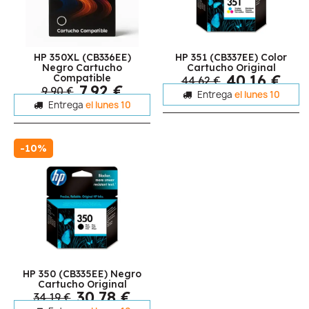
HP 350XL (CB336EE)
HP 351 (CB337EE) Color
Negro Cartucho
Cartucho Original
40,16 €
Compatible
44,62 €
7,92 €
9,90 €
Entrega
el lunes 10
Entrega
el lunes 10
-10%
HP 350 (CB335EE) Negro
Cartucho Original
30,78 €
34,19 €