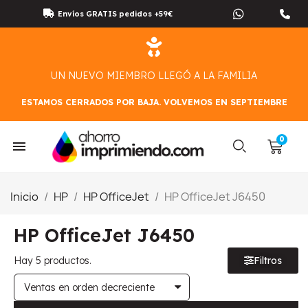
Envíos GRATIS pedidos +59€
UN NUEVO MIEMBRO LLEGÓ A LA FAMILIA
ESTAMOS CERRADOS POR BAJA. VOLVEMOS EN SEPTIEMBRE
Inicio
HP
HP OfficeJet
HP OfficeJet J6450
HP OfficeJet J6450
Hay 5 productos.
Filtros