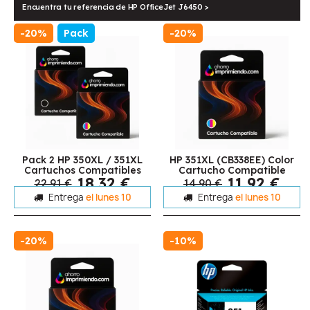
Encuentra tu referencia de HP OfficeJet J6450 >
-20%
Pack
-20%
Pack 2 HP 350XL / 351XL
HP 351XL (CB338EE) Color
Cartuchos Compatibles
Cartucho Compatible
18,32 €
11,92 €
22,91 €
14,90 €
Entrega
el lunes 10
Entrega
el lunes 10
-20%
-10%