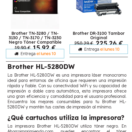
Brother TN-3280 / TN-
Brother DR-3100 Tambor
3130 / TN-3170 / TN-3230
Original
225,26 €
Negro Tóner Compatible
250,29 €
15,92 €
19,90 €
Entrega
el lunes 10
Entrega
el lunes 10
Brother HL-5280DW
La Brother HL-5280DW es una impresora láser monocromo
ideal para entornos de oficina que requieren una impresión
rápida y fiable. Con su conectividad WiFi y su capacidad de
impresión a doble cara automática, esta impresora ofrece
una gran eficiencia y comodidad para el usuario profesional.
Encuentra los mejores consumibles para tu Brother HL-
5280DW y mantén tus costes de impresión al mínimo.
¿Qué cartuchos utiliza la impresora?
La impresora Brother HL-5280DW utiliza tóner negro. En
Ahorroimprimiendo.com, puedes encontrar el tóner