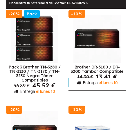
Encuentra tu referencia de Brother HL-5280DW >
-20%
Pack
-10%
Pack 3 Brother TN-3280 /
Brother DR-3100 / DR-
TN-3130 / TN-3170 / TN-
3200 Tambor Compatible
13,41 €
3230 Negro Tóner
14,90 €
Compatibles
Entrega
el lunes 10
45,52 €
56,89 €
Entrega
el lunes 10
-20%
-10%