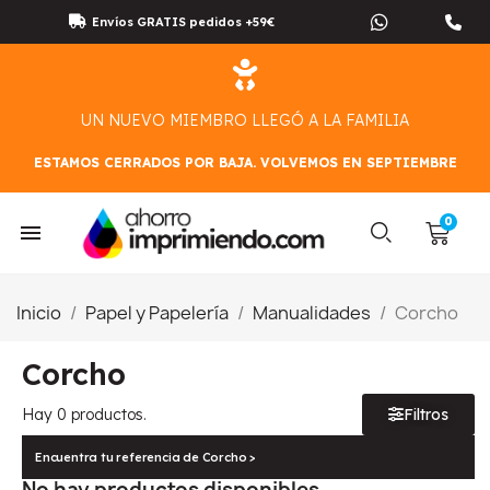
Envíos GRATIS pedidos +59€
UN NUEVO MIEMBRO LLEGÓ A LA FAMILIA
ESTAMOS CERRADOS POR BAJA. VOLVEMOS EN SEPTIEMBRE
Inicio
Papel y Papelería
Manualidades
Corcho
Corcho
Hay 0 productos.
Filtros
Encuentra tu referencia de Corcho >
No hay productos disponibles