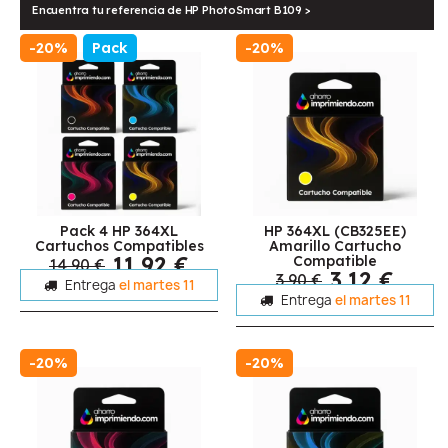
Encuentra tu referencia de HP PhotoSmart B109 >
-20%
Pack
-20%
Pack 4 HP 364XL
HP 364XL (CB325EE)
Cartuchos Compatibles
Amarillo Cartucho
11,92 €
Compatible
14,90 €
3,12 €
3,90 €
Entrega
el martes 11
Entrega
el martes 11
-20%
-20%