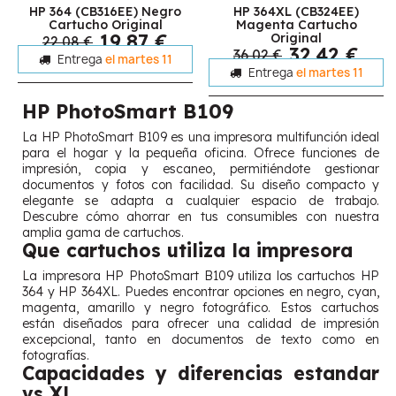
HP 364 (CB316EE) Negro
HP 364XL (CB324EE)
Cartucho Original
Magenta Cartucho
19,87 €
Original
22,08 €
32,42 €
36,02 €
Entrega
el martes 11
Entrega
el martes 11
HP PhotoSmart B109
La HP PhotoSmart B109 es una impresora multifunción ideal
para el hogar y la pequeña oficina. Ofrece funciones de
impresión, copia y escaneo, permitiéndote gestionar
documentos y fotos con facilidad. Su diseño compacto y
elegante se adapta a cualquier espacio de trabajo.
Descubre cómo ahorrar en tus consumibles con nuestra
amplia gama de cartuchos.
Que cartuchos utiliza la impresora
La impresora HP PhotoSmart B109 utiliza los cartuchos HP
364 y HP 364XL. Puedes encontrar opciones en negro, cyan,
magenta, amarillo y negro fotográfico. Estos cartuchos
están diseñados para ofrecer una calidad de impresión
excepcional, tanto en documentos de texto como en
fotografías.
Capacidades y diferencias estandar
vs XL