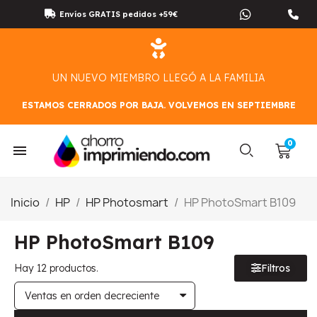
Envíos GRATIS pedidos +59€
UN NUEVO MIEMBRO LLEGÓ A LA FAMILIA
ESTAMOS CERRADOS POR BAJA. VOLVEMOS EN SEPTIEMBRE
Inicio
HP
HP Photosmart
HP PhotoSmart B109
HP PhotoSmart B109
Hay 12 productos.
Filtros