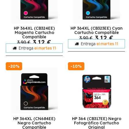
HP 364XL (CB324EE)
HP 364XL (CB323EE) Cyan
Magenta Cartucho
Cartucho Compatible
3,12 €
Compatible
3,90 €
3,12 €
3,90 €
Entrega
el martes 11
Entrega
el martes 11
-20%
-10%
HP 364XL (CN684EE)
HP 364 (CB317EE) Negro
Negro Cartucho
Fotográfico Cartucho
Compatible
Original